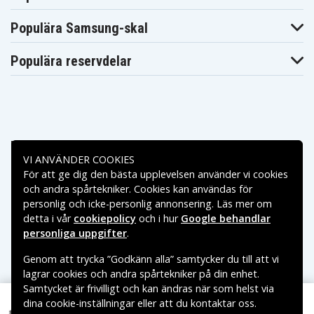
S5PK
S5SR
S6BE
Casio Exilim EX-
Casio Exilim EX-
Casio Exilim EX-
Populära Samsung-skal
S6BK
S6PK
S6SR
Casio Exilim EX-
Casio Exilim EX-
Casio Exilim EX-
S7
S7BK
S7PE
Populära reservdelar
Casio Exilim EX-
Casio Exilim EX-
Casio Exilim EX-
S8
S8BE
S8BK
Casio Exilim EX-
Casio Exilim EX-
Casio Exilim EX-
S8PE
S8PK
S8SR
Casio Exilim EX-
Casio Exilim EX-
Casio Exilim EX-
S9
TR150
Z1
Casio Exilim EX-
Casio Exilim EX-
Casio Exilim EX-
Betalningsalternativ
Z115
Z19
Z2
Casio Exilim EX-
Casio Exilim EX-
Casio Exilim EX-
VI ANVÄNDER COOKIES
Z27
Z270
Z28
För att ge dig den bästa upplevelsen använder vi cookies
Leveransalternativ
Casio Exilim EX-
Casio Exilim EX-
Casio Exilim EX-
och andra spårtekniker. Cookies kan användas för
Z280
Z280SR
Z28BK
personlig och icke-personlig annonsering. Läs mer om
Casio Exilim EX-
Casio Exilim EX-
Casio Exilim EX-
Z28PK
Z28SR
Z32
detta i vår
cookiepolicy
och i hur
Google behandlar
Casio Exilim EX-
Casio Exilim EX-
Casio Exilim EX-
personliga uppgifter
.
Z33
Z330
Z335
Casio Exilim EX-
Casio Exilim EX-
Casio Exilim EX-
Genom att trycka ”Godkänn alla” samtycker du till att vi
Z33BE
Z33BK
Z33PK
lagrar cookies och andra spårtekniker på din enhet.
Casio Exilim EX-
Casio Exilim EX-
Casio Exilim EX-
Z33SR
Z33VP
Z35
Samtycket är frivilligt och kan ändras när som helst via
Casio Exilim EX-
Casio Exilim EX-
Casio Exilim EX-
dina cookie-inställningar eller att du kontaktar oss.
Copyright © 2026, Spares Nordic AB
Z350
Z35BE
Z35BK