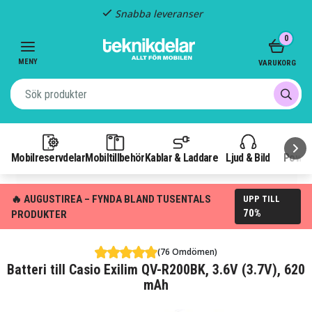
Snabba leveranser
Item
0
2
of
MENY
VARUKORG
3
Mobilreservdelar
Mobiltillbehör
Kablar & Laddare
Ljud & Bild
Power
🔥 AUGUSTIREA – FYNDA BLAND TUSENTALS
UPP TILL
70%
PRODUKTER
(76 Omdömen)
Batteri till Casio Exilim QV-R200BK, 3.6V (3.7V), 620
mAh