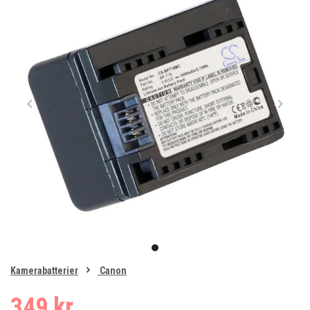
Item
1
item
of
0
Kamerabatterier
Canon
1
349 kr