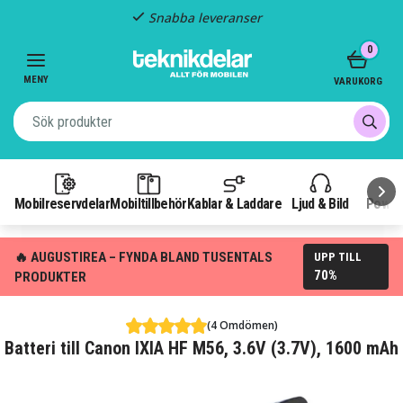
Snabba leveranser
Item
0
2
of
MENY
VARUKORG
3
Mobilreservdelar
Mobiltillbehör
Kablar & Laddare
Ljud & Bild
Power
🔥 AUGUSTIREA – FYNDA BLAND TUSENTALS
UPP TILL
70%
PRODUKTER
(4 Omdömen)
Batteri till Canon IXIA HF M56, 3.6V (3.7V), 1600 mAh