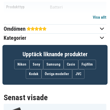
Batteri
Produkttyp
Visa allt
3,6 (3,7) V
Spänning
Omdömen
Li-ion
Batterityp
Kategorier
Canon
Passar varumärke
Ja
Överladdningsskydd
Upptäck liknande produkter
Går att använda i
Ja
Nikon
Sony
Samsung
Casio
Fujifilm
originalladdaren
Kodak
Övriga modeller
JVC
40,10 x 30,30 x 25,00 mm
Mått
1600 mAh
Kapacitet
Senast visade
Batteriet är kompatibelt med följande modeller: