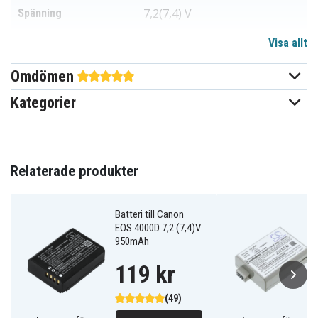
7,2(7,4) V
Spänning
Visa allt
Li-ion
Batterityp
Omdömen
Canon
Passar varumärke
Kategorier
Ja
Överladdningsskydd
Går att använda i
Ja
originalladdaren
Relaterade produkter
14x35x47 mm
Mått
Batteri till Canon
1050 mAh
Kapacitet
EOS 4000D 7,2 (7,4)V
950mAh
Batteriet ersätter:
119 kr
LC-E5
LP-E5
LPE5
(49)