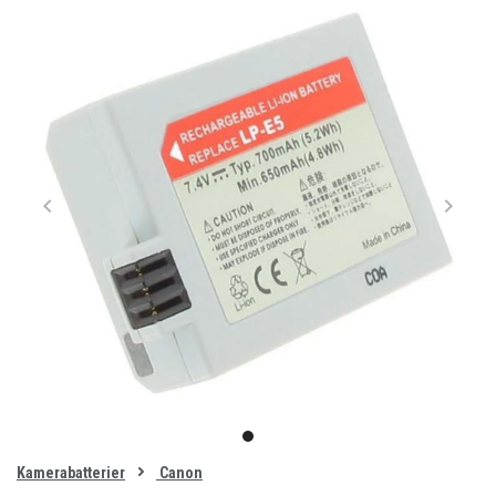
Item
1
item
of
0
Kamerabatterier
Canon
1