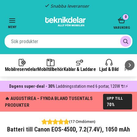
Snabba leveranser
Item
0
2
of
MENY
VARUKORG
3
Mobilreservdelar
Mobiltillbehör
Kablar & Laddare
Ljud & Bild
Power
Dagens super-deal - 30%
Laddningsstation med 6 portar, 120W 🔌⚡
🔥 AUGUSTIREA – FYNDA BLAND TUSENTALS
UPP TILL
70%
PRODUKTER
(17 Omdömen)
Batteri till Canon EOS-450D, 7.2(7.4V), 1050 mAh