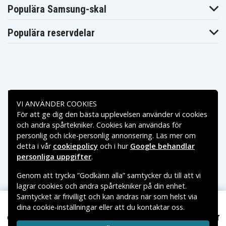
Blaupunkt
Blaupunkt
Blaupunkt CCR8500
Populära Samsung-skal
CCR850
CCR877
Blaupunkt
Blaupunkt
Blaupunkt CCR880H
CCR880
CCR890H
Populära reservdelar
Blaupunkt
Blaupunkt
Blaupunkt CR-4300
CCR9004
CR-4400
Blaupunkt
Blaupunkt
Blaupunkt CR-4700
CR-4500
CR-550
Blaupunkt
Blaupunkt
Blaupunkt CR-5500S
CR-5500
CR-6200
Blaupunkt
Blaupunkt
Blaupunkt CR-8100
Betalningsalternativ
CR-6200S
CR-8110
Blaupunkt
Blaupunkt
VI ANVÄNDER COOKIES
Blaupunkt CR-8210
CR-8200
CR-8250
För att ge dig den bästa upplevelsen använder vi cookies
Leveransalternativ
Blaupunkt
Blaupunkt
Blaupunkt CR-8350
och andra spårtekniker. Cookies kan användas för
CR-8300
CR-8400
personlig och icke-personlig annonsering. Läs mer om
Blaupunkt
Blaupunkt
Blaupunkt CR-8600
CR-8500
CR-8700
detta i vår
cookiepolicy
och i hur
Google behandlar
Blaupunkt
Blaupunkt
personliga uppgifter
.
Blaupunkt CR4400
CR4300
CR4500
Blaupunkt
Blaupunkt
Blaupunkt CR550
Genom att trycka ”Godkänn alla” samtycker du till att vi
CR4700
CR5500
lagrar cookies och andra spårtekniker på din enhet.
Blaupunkt
Blaupunkt
Blaupunkt CR6200
CR5500S
CR6200S
Samtycket är frivilligt och kan ändras när som helst via
Blaupunkt
Blaupunkt
Blaupunkt CR8010
dina cookie-inställningar eller att du kontaktar oss.
Copyright © 2026, Spares Nordic AB
CR8000
CR8080
199 kr
Blaupunkt CR-4500 6,0V 2100mAh
VARUMÄRKEN SOM NÄMNS PÅ SIDAN TILLHÖR RESPEKTIVE
Blaupunkt
Blaupunkt
Blaupunkt CR8110