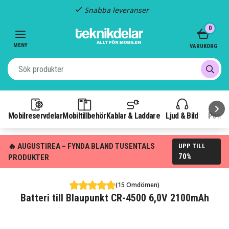
Snabba leveranser
Item
0
2
of
MENY
VARUKORG
3
Mobilreservdelar
Mobiltillbehör
Kablar & Laddare
Ljud & Bild
Power
🔥 AUGUSTIREA – FYNDA BLAND TUSENTALS
UPP TILL
70%
PRODUKTER
(15 Omdömen)
Batteri till Blaupunkt CR-4500 6,0V 2100mAh