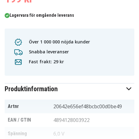
Lagervara för omgående leverans
Över 1 000 000 nöjda kunder
Snabba leveranser
Fast frakt: 29 kr
Produktinformation
20642e656ef48bcbc00d0be49
Artnr
4894128003922
EAN / GTIN
6,0 V
Spänning