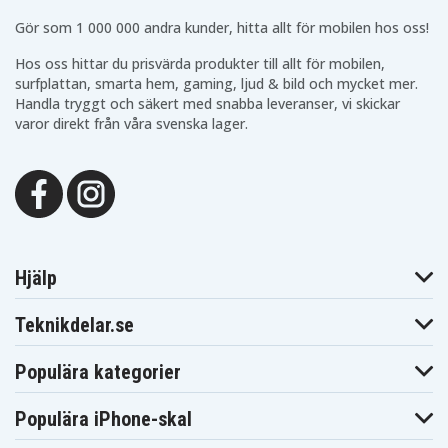
CCR-650
CCR-800
Blaupunkt
Blaupunkt
Gör som 1 000 000 andra kunder, hitta allt för mobilen hos oss!
Blaupunkt CCR-806
CCR-805
CCR-808
Blaupunkt
Blaupunkt
Hos oss hittar du prisvärda produkter till allt för mobilen,
Blaupunkt CCR-8110
CCR-810
CCR-815
surfplattan, smarta hem, gaming, ljud & bild och mycket mer.
Blaupunkt
Blaupunkt
Blaupunkt CCR-8200
Handla tryggt och säkert med snabba leveranser, vi skickar
CCR-820
CCR-830
varor direkt från våra svenska lager.
Blaupunkt
Blaupunkt
Blaupunkt CCR-840
CCR-835
CCR-850
Blaupunkt
Blaupunkt
Blaupunkt CCR-877
CCR-8500
CCR-880H
Blaupunkt
Blaupunkt
Blaupunkt CCR-900
CCR-890H
CCR-9004
Blaupunkt
Blaupunkt
Blaupunkt CCR550
CCR540
CCR570
Blaupunkt
Blaupunkt
Blaupunkt CCR650S
CCR650
CCR680
Hjälp
Blaupunkt
Blaupunkt
Blaupunkt CCR805
CCR800
CCR806
Teknikdelar.se
Blaupunkt
Blaupunkt
Blaupunkt
CCR808
CCR808HIFI
CCR810
Blaupunkt
Blaupunkt
Blaupunkt CCR815
Populära kategorier
CCR8110
CCR820
Blaupunkt
Blaupunkt
Blaupunkt CCR830
CCR8200
CCR830HIFI
Populära iPhone-skal
Blaupunkt
Blaupunkt
Blaupunkt
CCR835
CCR835HIFI
CCR840HIFI