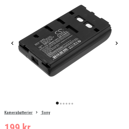
Item
1
item
item
item
item
item
item
of
0
Kamerabatterier
Sony
1
2
3
4
5
6
199 kr