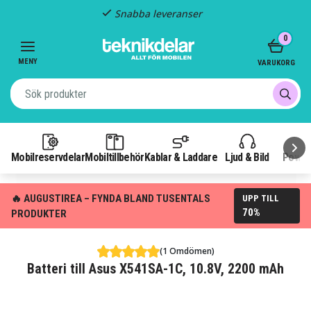
Snabba leveranser
Item
0
2
of
MENY
VARUKORG
3
Mobilreservdelar
Mobiltillbehör
Kablar & Laddare
Ljud & Bild
Power
🔥 AUGUSTIREA – FYNDA BLAND TUSENTALS
UPP TILL
70%
PRODUKTER
(1 Omdömen)
Batteri till Asus X541SA-1C, 10.8V, 2200 mAh