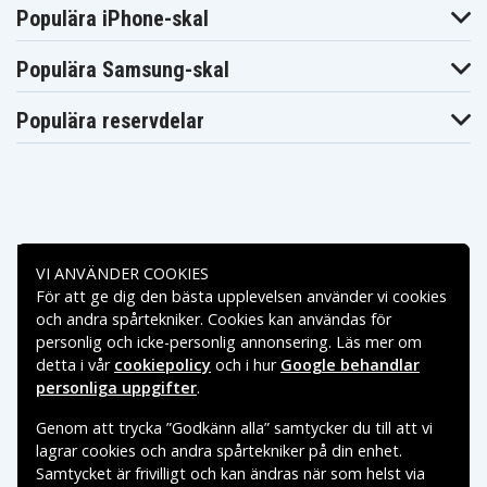
Asus VivoBook
Asus VivoBook
Asus VivoBook
Populära iPhone-skal
F541NA-GQ052T
F541NA-GQ384T
F541UJ-DM492
Asus VivoBook
Asus VivoBook
Asus VivoBook
F541UV-DM890T
F541UV-XO449T
F541UV-XX149T
Populära Samsung-skal
Asus VivoBook
Asus VivoBook
Asus VivoBook
K541NA-KT264T
K541NA-KT619T
K541UA-DM896T
Asus VivoBook
Asus VivoBook
Populära reservdelar
Asus VivoBook
K541UA-
K541UA-
K541UA-GO882T
GO1205T
GQ1281R
Asus VivoBook
Asus VivoBook
Asus VivoBook
K541UA-
K541UA-GQ610T
K541UA-Q31RD
GQ1283T
Asus VivoBook
Asus VivoBook
Asus VivoBook
K541UA-Q52T-
K541UA-Q52STP
Max F541NA
CB
Betalningsalternativ
Asus VivoBook
Asus VivoBook
Asus VivoBook
VI ANVÄNDER COOKIES
Max F541NA-
Max F541SA-
Max F541SA-
För att ge dig den bästa upplevelsen använder vi cookies
GQ052T
XO211T
XO212T
Leveransalternativ
och andra spårtekniker. Cookies kan användas för
Asus VivoBook
Asus VivoBook
Asus VivoBook
Max F541SA-
Max F541SA-
Max X541NA-
personlig och icke-personlig annonsering. Läs mer om
XO229T
XO305D
DM175T
detta i vår
cookiepolicy
och i hur
Google behandlar
Asus VivoBook
Asus VivoBook
Asus VivoBook
personliga uppgifter
.
Max X541NA-
Max X541NA-
Max X541NA-
DM309T
GQ089T
GQ194T
Asus VivoBook
Asus VivoBook
Asus VivoBook
Genom att trycka ”Godkänn alla” samtycker du till att vi
Max X541NA-
Max X541NA-
Max X541NA-
lagrar cookies och andra spårtekniker på din enhet.
GQ227T
GQ252
GQ268T
Samtycket är frivilligt och kan ändras när som helst via
Asus VivoBook
Asus VivoBook
Asus VivoBook