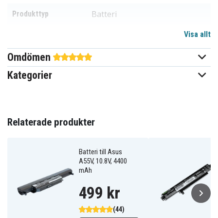
Batteri
Produkttyp
Visa allt
10,8 V
Spänning
Omdömen
Li-ion
Batterityp
Kategorier
Asus
Passar varumärke
Ja
Överladdningsskydd
203,86 x 36,46 x 18,18 mm
Relaterade produkter
Mått
2200 mAh
Kapacitet
Batteri till Asus
A55V, 10.8V, 4400
mAh
Batteriet ersätter:
0B110-00440000
499 kr
0B110-00440100
A31LP4Q
A31N1601
(44)