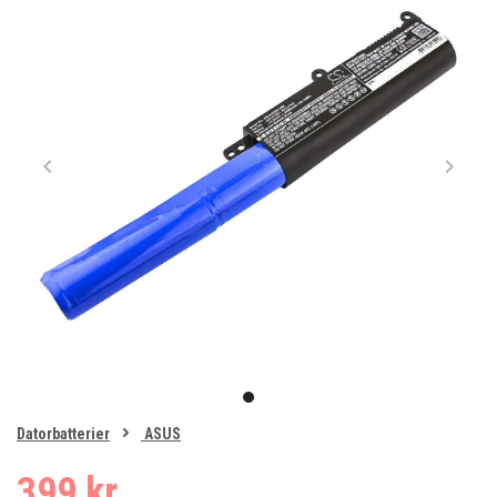
Item
1
item
of
0
Datorbatterier
ASUS
1
399 kr