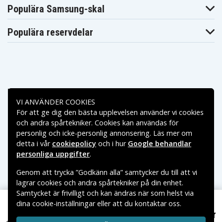
Populära Samsung-skal
Asus VivoBook
Asus VivoBook
Asus VivoBook
K540LJ-XX595D
K540LJ-XX624T
K540NA-KT184T
Asus VivoBook
Asus VivoBook
Asus VivoBook
Populära reservdelar
K540UA-KT416T
K540UB-KT143T
R540SA-XX736T
Asus VivoBook
Asus VivoBook
Asus VivoBook
R540UV-GO112T
X540BA-GO103T
X540LA-XX1023T
Asus VivoBook
Asus VivoBook
Asus VivoBook
X540MA-
X540LA-XX573T
X540LA-XX596D
GQ024T
Asus VivoBook
Asus VivoBook
Asus VivoBook
X540NA-GQ007T
X540SA-XX018T
X540SA-XX096T
Betalningsalternativ
Asus Vivobook
Asus VivoBook
Asus VivoBook
VI ANVÄNDER COOKIES
15 F540UA-
X540SA-XX195T
X540SA-XX311T
DM1203T
För att ge dig den bästa upplevelsen använder vi cookies
Leveransalternativ
Asus Vivobook
Asus Vivobook
Asus Vivobook
och andra spårtekniker. Cookies kan användas för
15 F540UA-
15 X540NA-
15 X540UA-
personlig och icke-personlig annonsering. Läs mer om
GQ1217T
GQ044T
GQ024T
detta i vår
cookiepolicy
och i hur
Google behandlar
Asus Vivobook
F540UA-
Asus X540BP-1A
Asus X540L
personliga uppgifter
.
GO1053T
Asus X540LA
Asus X540LA-1A
Asus X540LA-1C
Genom att trycka ”Godkänn alla” samtycker du till att vi
Asus X540LA-3F
Asus X540LA-3G
Asus X540LA-3H
lagrar cookies och andra spårtekniker på din enhet.
Asus X540LA-
Asus X540LA-
Asus X540LA-
Samtycket är frivilligt och kan ändras när som helst via
DM022
DM1082T
DM1260
Asus X540LA-
Asus X540LA-
Asus X540LA-
dina cookie-inställningar eller att du kontaktar oss.
Copyright © 2026, Spares Nordic AB
XX002T
XX003T
XX004T
449 kr
Asus X540YA-XO811D, 11.25V, 2200 mAh
VARUMÄRKEN SOM NÄMNS PÅ SIDAN TILLHÖR RESPEKTIVE
Asus X540LA-
Asus X540LA-
Asus X540LA-