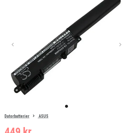
Item
1
item
of
0
Datorbatterier
ASUS
1
449 kr