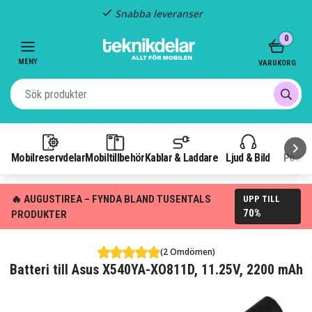
Snabba leveranser
Item
0
2
of
MENY
VARUKORG
3
Mobilreservdelar
Mobiltillbehör
Kablar & Laddare
Ljud & Bild
Power
🔥 AUGUSTIREA – FYNDA BLAND TUSENTALS
UPP TILL
70%
PRODUKTER
(2 Omdömen)
Batteri till Asus X540YA-XO811D, 11.25V, 2200 mAh