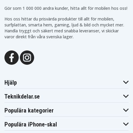
15 X540LA-
XO131T
XX065T
DM1155T
Gör som 1 000 000 andra kunder, hitta allt för mobilen hos oss!
Asus VIVOBOOK
Asus VIVOBOOK
Asus VIVOBOOK
15 X540LA-
15 X540LA-
15 X540LA-
Hos oss hittar du prisvärda produkter till allt för mobilen,
XX004T
XX013T
XX990T
surfplattan, smarta hem, gaming, ljud & bild och mycket mer.
Asus VivoBook
Asus VIVOBOOK
Asus VIVOBOOK
15 F540NA-
Handla tryggt och säkert med snabba leveranser, vi skickar
F540MA-GQ216T
F540UA-GO262T
GQ192T
varor direkt från våra svenska lager.
Asus VivoBook
Asus VivoBook
Asus VivoBook
15 F540UA-
15 F540UA-
15 F540UA-
DM1049T
DM1171T
GQ1166T
Asus VivoBook
Asus VivoBook
Asus VivoBook
15 K540UA-
15 R540LA-
15 R540LA-
Q31B-CB
DM1470T
DM624T
Asus VivoBook
Asus VivoBook
Asus VivoBook
15 R540LA-
15 R540LA-
15 R540LA-
DM629T
XX1442T
XX342T
Asus VivoBook
Asus VivoBook
Asus VivoBook
Hjälp
15 R540LJ-
15 R540LJ-
15 R540LJ-
DM1065T
XX486T
XX812T
Asus VivoBook
Asus VivoBook
Asus VivoBook
Teknikdelar.se
A540SA-XX067D
A540SA-XX576
A540SA-XX578T
Asus VivoBook
Asus VivoBook
Asus VivoBook
F540MA-GO220T
F540MA-GQ055T
F540MA-GQ061T
Populära kategorier
Asus VivoBook
Asus VivoBook
Asus VivoBook
K540LA-
F540NA-DM203
K540LA-XX035T
DM1356T
Populära iPhone-skal
Asus VivoBook
Asus VivoBook
Asus VivoBook
K540LA-XX143D
K540LA-XX659T
K540LJ-XX452D