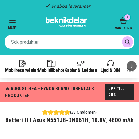
Snabba leveranser
Item
0
2
of
MENY
VARUKORG
3
Mobilreservdelar
Mobiltillbehör
Kablar & Laddare
Ljud & Bild
Power
🔥 AUGUSTIREA – FYNDA BLAND TUSENTALS
UPP TILL
70%
PRODUKTER
(38 Omdömen)
Batteri till Asus N551JB-DN061H, 10.8V, 4800 mAh