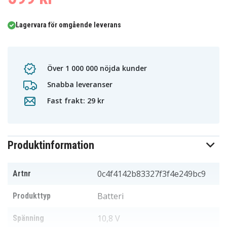
Lagervara för omgående leverans
Över 1 000 000 nöjda kunder
Snabba leveranser
Fast frakt: 29 kr
Produktinformation
0c4f4142b83327f3f4e249bc9
Artnr
Batteri
Produkttyp
10,8 V
Spänning