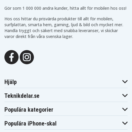
CN094H
CN096H
CN097H
Asus N551JW-
Asus N551JW-
Asus N551JW-
Gör som 1 000 000 andra kunder, hitta allt för mobilen hos oss!
CN149H
CN202H
CN212D
Asus N551JW-
Asus N551JW-
Asus N551JW-
Hos oss hittar du prisvärda produkter till allt för mobilen,
CN217H
CN317H
CN357T
surfplattan, smarta hem, gaming, ljud & bild och mycket mer.
Asus N551JW-
Asus
Asus N551JX
Handla tryggt och säkert med snabba leveranser, vi skickar
CN373
N551JW4200
varor direkt från våra svenska lager.
Asus N551JX-
Asus N551JX-1A
Asus N551JX-1C
CN031H
Asus N551JX-
Asus N551JX-
Asus N551JX-
CN043H
CN045H
CN046H
Asus N551JX-
Asus N551JX-
Asus N551JX-
CN079H
CN080H
CN082H
Asus N551JX-
Asus N551JX-
Asus N551JX-
CN085H
CN122H
CN157H
Asus N551JX-
Asus N551JX-
Asus N551JX-
CN157T
CN167H
CN176H
Hjälp
Asus N551JX-
Asus N551JX-
Asus N551JX-
CN197T
CN215H
CN235H
Asus N551JX-
Asus N551JX-
Asus N551JX-
Teknikdelar.se
CN289H
CN291H
CN311T
Asus N551JX-
Asus N551JX-
Asus N551JX-
CN349T
DM140H
DM153D
Populära kategorier
Asus N551JX-
Asus N551JX-
Asus N551JX-
DM193H
DM258T
DM362T
Populära iPhone-skal
Asus N551JX-
Asus N551VW-
Asus N551VW-
DS71
1B
8A