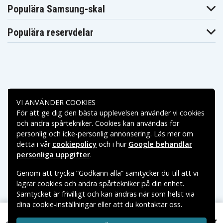
Asus N551VW-
Asus N551VW-
Asus N551VW-
Populära Samsung-skal
CN003T
CN009T
CN089T
Asus N551VW-
Asus N551VW-
Asus N551VW-
CN125T
FI260T
FW119T
Populära reservdelar
Asus N551VW-
Asus N551VW-
Asus N551VW-
FW238T
FY195T
FY197T
Asus N551VW-
Asus N551VW-
Asus N551Z
FY219T
FY286T
Asus N551ZU-
Asus N551ZU-
Asus N551ZU
CN010D
DM002H
Asus
Asus N751
Asus N751J
Betalningsalternativ
N551ZU7600
Asus N751JK-
Asus N751JK-
VI ANVÄNDER COOKIES
Asus N751JK
DH71
T4161H
För att ge dig den bästa upplevelsen använder vi cookies
Leveransalternativ
Asus N751JK-
Asus N751JK-
Asus N751JK-
och andra spårtekniker. Cookies kan användas för
T4199H
T4205H
T4226D
personlig och icke-personlig annonsering. Läs mer om
Asus N751JK-
Asus N751JK-
Asus N751JK-
T4250H
T7043H
T7064H
detta i vår
cookiepolicy
och i hur
Google behandlar
Asus N751JK-
Asus N751JK-
Asus N751JK-
personliga uppgifter
.
T7100H
T7118H
T7128H
Asus N751JK-
Asus N751JK-
Asus N751JK-
Genom att trycka ”Godkänn alla” samtycker du till att vi
T7129H
T7130H
T7165H
lagrar cookies och andra spårtekniker på din enhet.
Asus N751JK-
Asus N751JK-
Asus N751JM
T7246
T7256H
Samtycket är frivilligt och kan ändras när som helst via
Asus N751JQ
Asus N751JW
Asus N751JX
dina cookie-inställningar eller att du kontaktar oss.
Copyright © 2026, Spares Nordic AB
Asus N751JX-
Asus N751JX-
Asus N751JX-
T4041T
T4120H
T4180H
VARUMÄRKEN SOM NÄMNS PÅ SIDAN TILLHÖR RESPEKTIVE
599 kr
Asus N551JB-DN061H, 10.8V, 4800 mAh