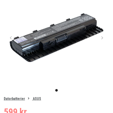
Item
1
item
of
0
Datorbatterier
ASUS
1
599 kr