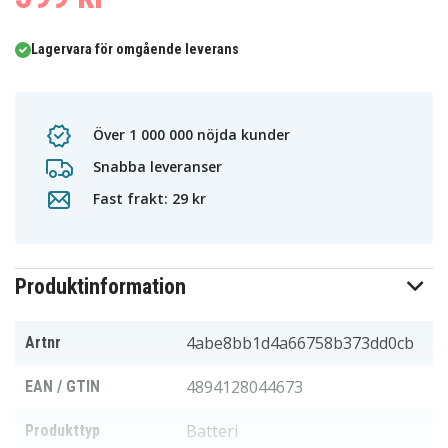
Lagervara för omgående leverans
Över 1 000 000 nöjda kunder
Snabba leveranser
Fast frakt: 29 kr
Produktinformation
4abe8bb1d4a66758b373dd0cb
Artnr
4894128044673
EAN / GTIN
Batteri
Produkttyp