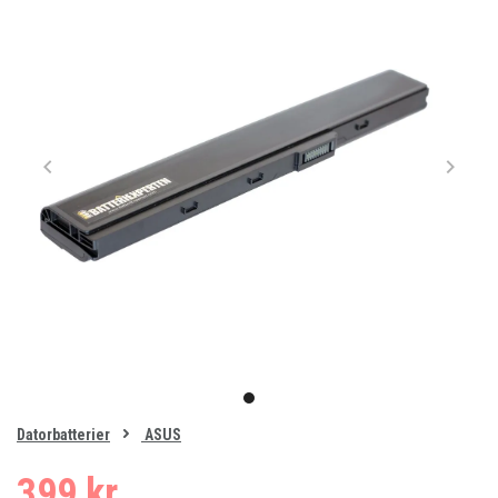
Item
1
item
of
0
Datorbatterier
ASUS
1
399 kr