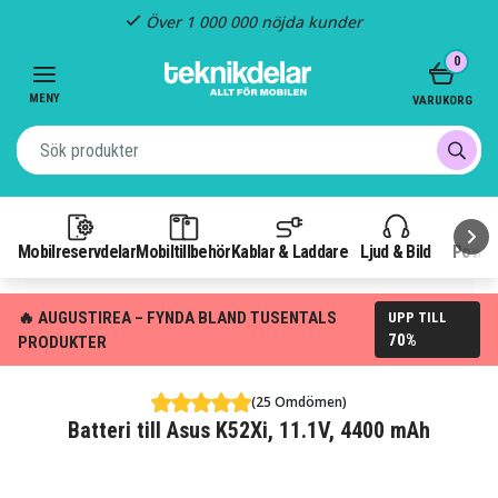
Över 1 000 000 nöjda kunder
Item
0
1
of
MENY
VARUKORG
3
Mobilreservdelar
Mobiltillbehör
Kablar & Laddare
Ljud & Bild
Power
🔥 AUGUSTIREA – FYNDA BLAND TUSENTALS
UPP TILL
70%
PRODUKTER
(25 Omdömen)
Batteri till Asus K52Xi, 11.1V, 4400 mAh