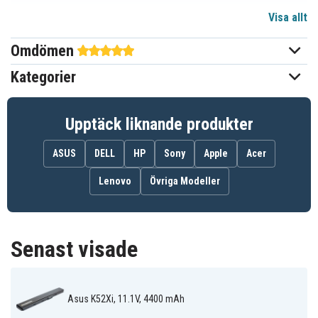
Visa allt
11,1 V
Spänning
Omdömen
Li-ion
Batterityp
Kategorier
Asus
Passar varumärke
Ja
Överladdningsskydd
Upptäck liknande produkter
271,5 x 48,3 x 21,2 mm
Mått
ASUS
DELL
HP
Sony
Apple
Acer
4400 mAh
Kapacitet
Lenovo
Övriga Modeller
Batteriet ersätter:
70-NXM1B2200Z
90-NYX1B1000Y
A31-B53
Senast visade
A31-K42
A31-K52
A32-K42
A32-K52
A41-K52
A42-K52
K52L681
Asus K52Xi, 11.1V, 4400 mAh