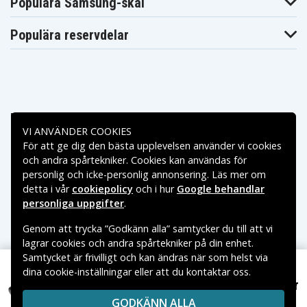
Populära Samsung-skal
Populära reservdelar
Betalningsalternativ
VI ANVÄNDER COOKIES
För att ge dig den bästa upplevelsen använder vi cookies
Leveransalternativ
och andra spårtekniker. Cookies kan användas för
personlig och icke-personlig annonsering. Läs mer om
detta i vår
cookiepolicy
och i hur
Google behandlar
personliga uppgifter
.
Genom att trycka ”Godkänn alla” samtycker du till att vi
lagrar cookies och andra spårtekniker på din enhet.
Samtycket är frivilligt och kan ändras när som helst via
dina cookie-inställningar eller att du kontaktar oss.
Copyright © 2026, Spares Nordic AB
359 kr
AEG Electrolux Osiris 7,2V 2000mAh
VARUMÄRKEN SOM NÄMNS PÅ SIDAN TILLHÖR RESPEKTIVE
GODKÄNN ALLA
VARUMÄRKES ÄGARE.