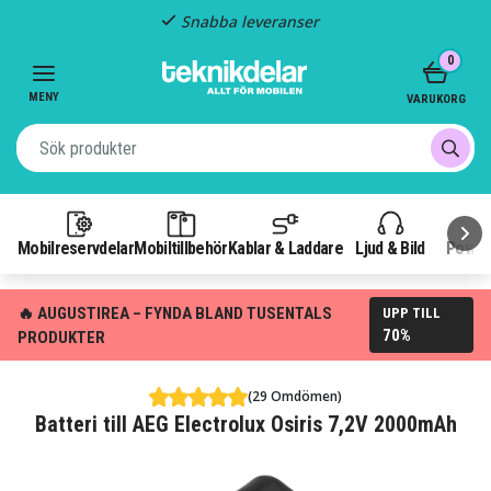
Snabba leveranser
Item
0
2
of
MENY
VARUKORG
3
Mobilreservdelar
Mobiltillbehör
Kablar & Laddare
Ljud & Bild
Power
🔥 AUGUSTIREA – FYNDA BLAND TUSENTALS
UPP TILL
70%
PRODUKTER
(29 Omdömen)
Batteri till AEG Electrolux Osiris 7,2V 2000mAh