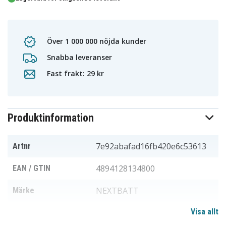
Över 1 000 000 nöjda kunder
Snabba leveranser
Fast frakt: 29 kr
Produktinformation
7e92abafad16fb420e6c53613
Artnr
4894128134800
EAN / GTIN
NEXTBATT
Märke
Visa allt
7,2 V
Spänning