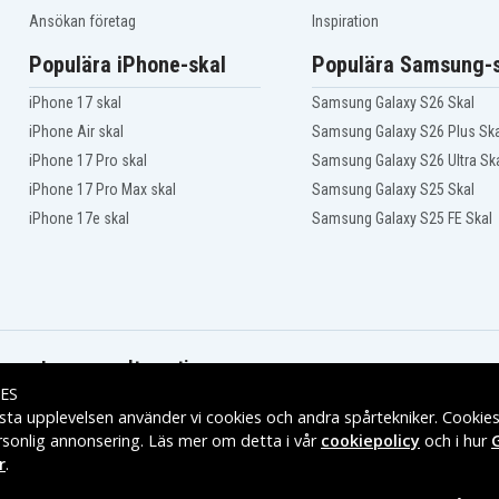
Acer TravelMate 5720-
6337
Ansökan företag
Inspiration
Acer TravelMate 5720-
6422
Populära iPhone-skal
Populära Samsung-s
Acer TravelMate 5720-
6565
iPhone 17 skal
Samsung Galaxy S26 Skal
Acer TravelMate 5720-
6758
iPhone Air skal
Samsung Galaxy S26 Plus Ska
Acer TravelMate 5720-
iPhone 17 Pro skal
Samsung Galaxy S26 Ultra Sk
6962
Acer TravelMate 5720-
iPhone 17 Pro Max skal
Samsung Galaxy S25 Skal
702G25BN
iPhone 17e skal
Samsung Galaxy S25 FE Skal
Acer TravelMate 5720G-
301G16
-
Acer TravelMate 5720G-
602G25N
-
Acer TravelMate 5720G-
812G25
-
Acer TravelMate 5730
Leveransalternativ
Acer TravelMate 6410
ES
Acer TravelMate 6460
sta upplevelsen använder vi cookies och andra spårtekniker. Cookie
Acer TravelMate 6465
rsonlig annonsering. Läs mer om detta i vår
cookiepolicy
och i hur
Acer TravelMate 7220
r
.
Acer TravelMate 7520
Acer TravelMate 7520-