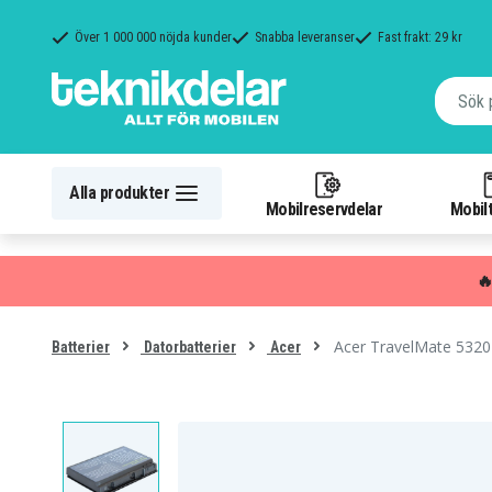
Över 1 000 000 nöjda kunder
Snabba leveranser
Fast frakt: 29 kr
Alla produkter
Mobilreservdelar
Mobilt

Acer TravelMate 5320
Batterier
Datorbatterier
Acer