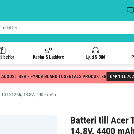
illbehör
Kablar & Laddare
Ljud & Bild
P
 AUGUSTIREA – FYNDA BLAND TUSENTALS PRODUKTER
70
UPP TILL
-101G12Mi, 14.8V, 4400 mAh
Batteri till Ace
14.8V, 4400 mA