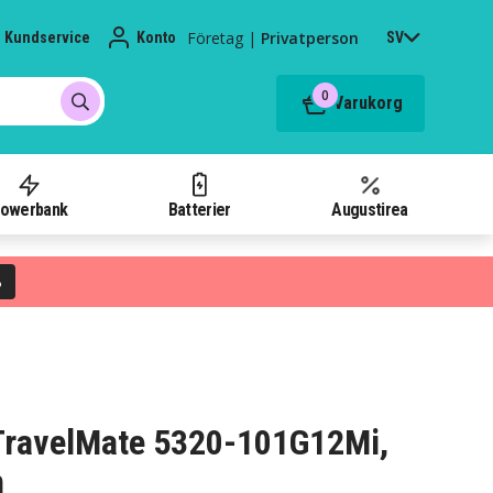
Företag
|
Privatperson
Kundservice
Konto
SV
0
Varukorg
owerbank
Batterier
Augustirea
%
r TravelMate 5320-101G12Mi,
h