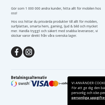
Acer TravelMate 5720-
Acer TravelMate 5720-
603G25Mn
6120
Acer TravelMate 5720-
Acer TravelMate 5720-
Gör som 1 000 000 andra kunder, hitta allt för mobilen hos
6340
6370
oss!
Acer TravelMate 5720-
Acer TravelMate 5720-
6462
6560
Hos oss hittar du prisvärda produkter till allt för mobilen,
Acer TravelMate 5720-
Acer TravelMate 5720-
surfplattan, smarta hem, gaming, ljud & bild och mycket
6635
6722
mer. Handla tryggt och säkert med snabba leveranser, vi
Acer TravelMate 5720-
Acer TravelMate 5720-
6831
6881
skickar varor direkt från våra svenska lager.
Acer TravelMate 5720-
Acer TravelMate 5720-
6969
6B3G25
Acer TravelMate 5720-
Acer TravelMate 5720G
812G16
Acer TravelMate 5720G-
Acer TravelMate 5720G
302G16
302G16Mi
Acer TravelMate 5720G-
Acer TravelMate 5720G
603G32N
704G25N
Acer TravelMate 5720G-
Acer TravelMate 5720G
833G25N
933G32N
Betalningsalternativ
Acer TravelMate 5730-
Acer TravelMate 5730G
663G32Mn
VI ANVÄNDER COOKI
Acer TravelMate 6413
Acer TravelMate 6414
För att ge dig den bä
Acer TravelMate 6463
Acer TravelMate 6464
personlig och icke-pe
Acer TravelMate 6592
Acer TravelMate 6592G
personliga uppgifte
Acer TravelMate 7220G
Acer TravelMate 7320
Acer TravelMate 7520-
Acer TravelMate 7520-