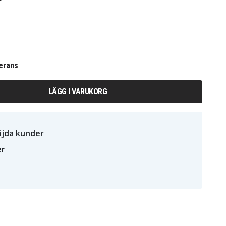
erans
LÄGG I VARUKORG
öjda kunder
er