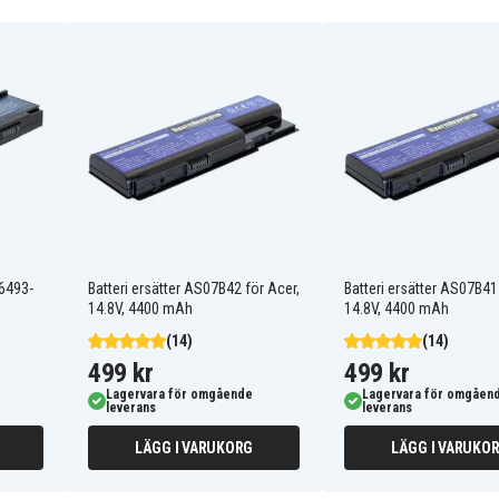
934C2220F
BT.00603.029
BT.00607.008
BT.00805.010
BT.00807.016
GRAPE32
LIP6232ACPC
TM00772
 6493-
Batteri ersätter AS07B42 för Acer,
Batteri ersätter AS07B41
14.8V, 4400 mAh
14.8V, 4400 mAh
(14)
(14)
Acer Extensa 5210-300508
499 kr
499 kr
Acer Extensa 5220-100508
Lagervara för omgående
Lagervara för omgåen
leverans
leverans
Acer Extensa 5220-
1A1G12
LÄGG I VARUKORG
LÄGG I VARUKO
Acer Extensa 5220-
508
201G08
Acer Extensa 5230