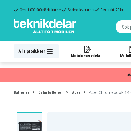
Över 1 000 000 nöjda kunder
Snabba leveranser
Fast frakt: 29 kr
Alla produkter
Mobilreservdelar
Mobilt

Acer Chromebook 14 
Batterier
Datorbatterier
Acer