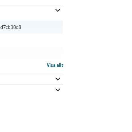
5d7cb38d8
Visa allt
20 mm