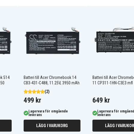
AP13J3K
AP13J4K(3ICP5/65/88)
KT.00303.011
KT00304001
ok 514
Batteri till Acer Chromebook 14
Batteri till Acer Chrome
Acer CHROMEBOOK 514
950
CB514-1HT-C3EG
CB3-431-C488, 11.25V, 3950 mAh
11 CP311-1HN-C3E3 mfl
Acer CHROMEBOOK 514
(2)
CB514-1HT-C7AZ
Acer CHROMEBOOK 514
499 kr
649 kr
CB514-1HT-P1BM
Acer CHROMEBOOK 514
Lagervara för omgående
Lagervara för omgåen
CB514-1HT-P2D1
leverans
leverans
Acer CHROMEBOOK 514
CB514-1HT-P5C0
LÄGG I VARUKORG
LÄGG I VARUKO
Acer CHROMEBOOK 514
CB514-1HT-P8JC