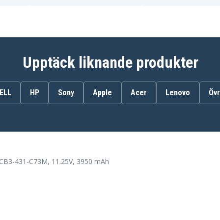
Acer ChromeBook 11
C740-C3P1
Acer ChromeBook C740-
C32M
-
Acer ChromeBook C740-
C5U9
Acer Chromebook 11
Upptäck liknande produkter
C732
Acer Chromebook 11
C732-C143
Acer Chromebook 11
ELL
HP
Sony
Apple
Acer
Lenovo
Övr
C732-C6Y5
Acer Chromebook 11
C732-F14N
Acer Chromebook 11
C732T-C2CU
Acer Chromebook 11
C732T-C742
Acer Chromebook 11
C732T-F14N
CB3-431-C73M, 11.25V, 3950 mAh
Acer Chromebook 11
C740-C3DY
Acer Chromebook 11
C771
Acer Chromebook 11
C771T
Acer Chromebook 14 CB3-