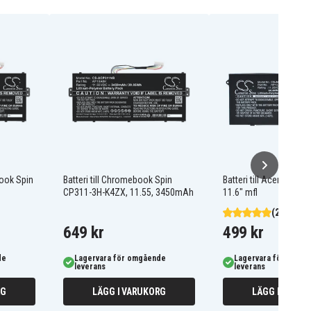
book Spin
Batteri till Chromebook Spin
Batteri till Acer Chro
CP311-3H-K4ZX, 11.55, 3450mAh
11.6" mfl
(2)
649 kr
499 kr
de
Lagervara för omgående
Lagervara för omgå
leverans
leverans
RG
LÄGG I VARUKORG
LÄGG I VARUK