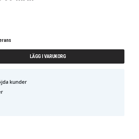
erans
LÄGG I VARUKORG
öjda kunder
er