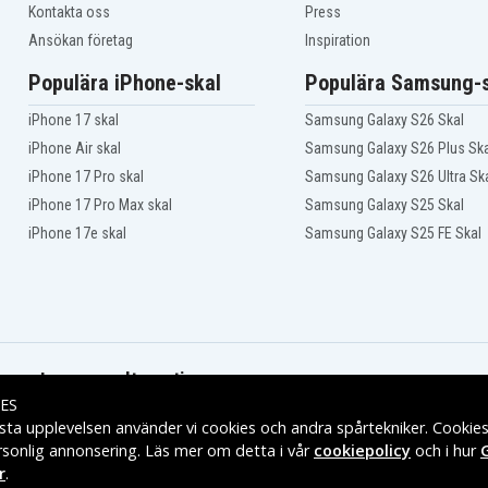
Acer Chromebook 14
Kontakta oss
Press
CB514-1HT-P1S7
Ansökan företag
Inspiration
Acer Chromebook 14
CB514-1HT-P3x9
Populära iPhone-skal
Populära Samsung-s
Acer Chromebook 14
CB514-1HT-P605
Acer Chromebook 14 CP5-
iPhone 17 skal
Samsung Galaxy S26 Skal
471
iPhone Air skal
Samsung Galaxy S26 Plus Ska
5-
Acer Chromebook 14 CP5-
471-53B9
iPhone 17 Pro skal
Samsung Galaxy S26 Ultra Sk
5-
Acer Chromebook 14 CP5-
471-581N
iPhone 17 Pro Max skal
Samsung Galaxy S25 Skal
5-
Acer Chromebook 14 CP5-
iPhone 17e skal
Samsung Galaxy S25 FE Skal
471-C20
5-
Acer Chromebook 14 CP5-
471-C67N
5-
Acer Chromebook 15 CB3-
532
B3-
Acer Chromebook 15 CB3-
532-C42P
B3-
Acer Chromebook 15 CB3-
Leveransalternativ
532-C6T1
ES
B3-
Acer Chromebook 15 CB3-
532-C8E0
sta upplevelsen använder vi cookies och andra spårtekniker. Cookie
B3-
Acer Chromebook 514
rsonlig annonsering. Läs mer om detta i vår
cookiepolicy
och i hur
CB514-1H
r
.
Acer Chromebook 514