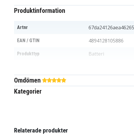
Produktinformation
67da24126aea4626
Artnr
4894128105886
EAN / GTIN
Batteri
Produkttyp
11,25 V
Spänning
Omdömen
Li-Polymer
Batterityp
Kategorier
Acer
Passar varumärke
Ja
Överladdningsskydd
232,24 x 96,50 x 5,
Mått
Relaterade produkter
3950 mAh
Kapacitet