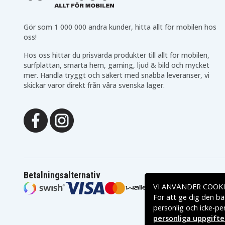
Acer Chromebook 14
Acer Chromebook 14
CB514-1HT-P18T
CB514-1HT-P1BM
Acer Chromebook 14
Acer Chromebook 14
Gör som 1 000 000 andra kunder, hitta allt för mobilen hos
CB514-1HT-P1TH
CB514-1HT-P2D1
oss!
Acer Chromebook 14
Acer Chromebook 14
CB514-1HT-P46Q
CB514-1HT-P571
Acer Chromebook 14
Acer Chromebook 14
Hos oss hittar du prisvärda produkter till allt för mobilen,
CB514-1HT-P795
CB514-1HT-P9HP
surfplattan, smarta hem, gaming, ljud & bild och mycket
Acer Chromebook 14 CP5-
Acer Chromebook 14 CP
mer. Handla tryggt och säkert med snabba leveranser, vi
471-312N
471-35T4
skickar varor direkt från våra svenska lager.
Acer Chromebook 14 CP5-
Acer Chromebook 14 CP
471-53QV
471-5612
Acer Chromebook 14 CP5-
Acer Chromebook 14 CP
471-C0EX
471-C146
Acer Chromebook 14 CP5-
Acer Chromebook 14 CP
471-C2SU
471-C30
Acer Chromebook 14 CP5-
Acer Chromebook 14 CP
471-C7I8
471-C8KZ
Acer Chromebook 15 CB3-
Acer Chromebook 15 C
532-C1ZK
532-C3F7
Acer Chromebook 15 CB3-
Acer Chromebook 15 C
Betalningsalternativ
532-C47C
532-C4ZZ
VI ANVÄNDER COOKI
Acer Chromebook 15 CB3-
Acer Chromebook 15 C
532-C7AR
532-C8DF
För att ge dig den bä
Acer Chromebook 15 CB3-
Acer Chromebook 15 C
personlig och icke-pe
532-C968
532-F14N
personliga uppgifte
Acer Chromebook 514
Acer Chromebook 514