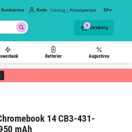
Företag
|
Privatperson
Kundservice
Konto
SV
0
Varukorg
owerbank
Batterier
Augustirea
%
er Chromebook 14 CB3-431-
3950 mAh