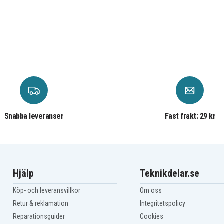
431
B3-
Acer Chromebook 14 CB3-
431-C3WS
B3-
Acer Chromebook 14 CB3-
431-C4SF
B3-
Acer Chromebook 14 CB3-
431-C5CQ
B3-
Acer Chromebook 14 CB3-
431-C5K7
B3-
Acer Chromebook 14 CB3-
431-C6H3
B3-
Acer Chromebook 14 CB3-
431-C6V9
B3-
Acer Chromebook 14 CB3-
Snabba leveranser
Fast frakt: 29 kr
431-C705
B3-
Acer Chromebook 14 CB3-
431-C7EX
B3-
Acer Chromebook 14 CB3-
431-C7ZT
B3-
Acer Chromebook 14 CB3-
431-C8RC
Hjälp
Teknikdelar.se
B3-
Acer Chromebook 14 CB3-
431-C8Z1
Köp- och leveransvillkor
Om oss
Acer Chromebook 14
CB514-1HT-C45D
Retur & reklamation
Integritetspolicy
Acer Chromebook 14
Reparationsguider
Cookies
CB514-1HT-P0U1