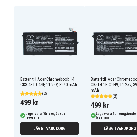
Batteriet ersätter:
31CP5/65/88
31CP5/67/90
AP13J3K(3ICP5/67/90)
AP13J4K
AP13J7K
KT.00303.001
KT.00304.001
KT.00307.006
ZU12029-13020
Batteriet är kompatibelt med följande modeller:
Batteri till Acer Chromebook 14
Batteri till Acer Chromebo
Acer CHROMEBOOK 514
Acer CHROMEBOOK 514
CB3-431-C4SF, 11.25V, 3950 mAh
CB514-1HT-C07F
CB514-1HT-C0SJ
CB514-1H-C9H9, 11.25V, 3
mAh
Acer CHROMEBOOK 514
Acer CHROMEBOOK 514
(2)
CB514-1HT-C5FU
CB514-1HT-C6EV
(2)
Acer CHROMEBOOK 514
Acer CHROMEBOOK 514
499 kr
499 kr
CB514-1HT-C83P
CB514-1HT-P0U1
Acer CHROMEBOOK 514
Acer CHROMEBOOK 514
Lagervara för omgående
Lagervara för omgående
CB514-1HT-P1S7
CB514-1HT-P1TH
leverans
leverans
Acer CHROMEBOOK 514
Acer CHROMEBOOK 514
CB514-1HT-P3X9
CB514-1HT-P4YN
LÄGG I VARUKORG
LÄGG I VARUKORG
Acer CHROMEBOOK 514
Acer CHROMEBOOK 514
CB514-1HT-P605
CB514-1HT-P795