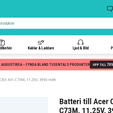
illbehör
Kablar & Laddare
Ljud & Bild
P
 AUGUSTIREA – FYNDA BLAND TUSENTALS PRODUKTER
70
UPP TILL
CB3-431-C73M, 11.25V, 3950 mAh
Batteri till Ac
C73M, 11.25V, 