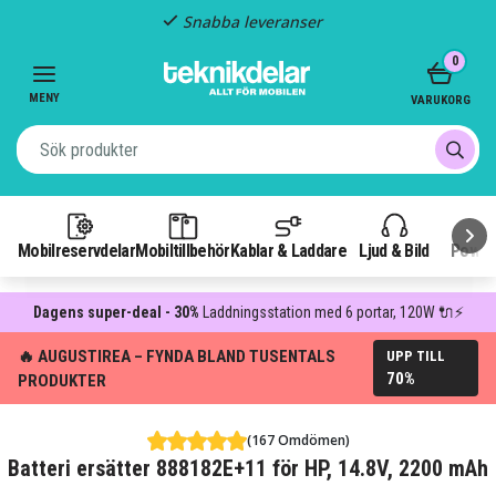
Snabba leveranser
Item
0
2
of
MENY
VARUKORG
3
Mobilreservdelar
Mobiltillbehör
Kablar & Laddare
Ljud & Bild
Power
Dagens super-deal - 30%
Laddningsstation med 6 portar, 120W 🔌⚡
🔥 AUGUSTIREA – FYNDA BLAND TUSENTALS
UPP TILL
70%
PRODUKTER
(167 Omdömen)
Batteri ersätter 888182E+11 för HP, 14.8V, 2200 mAh