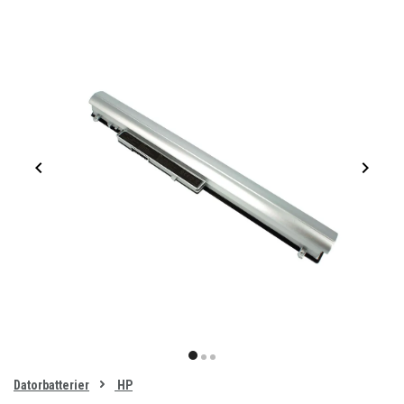
Item
1
item
item
item
of
0
Datorbatterier
HP
1
2
3