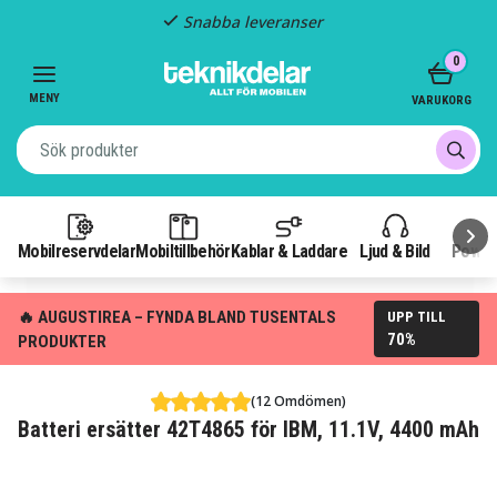
Snabba leveranser
Item
0
2
of
MENY
VARUKORG
3
Mobilreservdelar
Mobiltillbehör
Kablar & Laddare
Ljud & Bild
Power
🔥 AUGUSTIREA – FYNDA BLAND TUSENTALS
UPP TILL
70%
PRODUKTER
(12 Omdömen)
Batteri ersätter 42T4865 för IBM, 11.1V, 4400 mAh