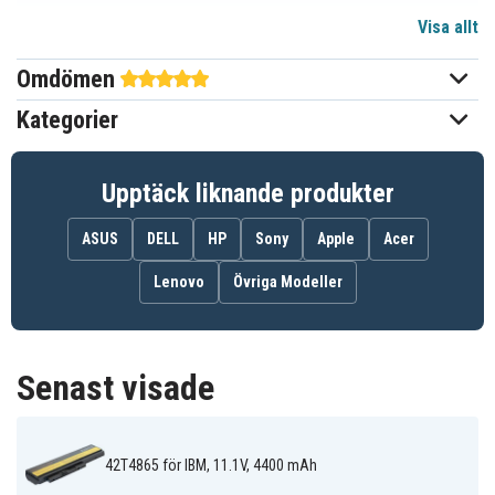
Visa allt
11,1 V
Spänning
Omdömen
Li-ion
Batterityp
Kategorier
IBM
Passar varumärke
Ja
Överladdningsskydd
Upptäck liknande produkter
208,70 x 55,10 x 21,00 mm
Mått
ASUS
DELL
HP
Sony
Apple
Acer
4400 mAh
Kapacitet
Lenovo
Övriga Modeller
Batteriet ersätter:
0A36281
0A36282
0A36283
Senast visade
0A36307
42T4861
42T4862
42T4863
42T4865
42T4866
42T4867
42T4873
42T4875
42T4876
42T4901
42T4902
42T4865 för IBM, 11.1V, 4400 mAh
42Y4864
45N1022
45N1023