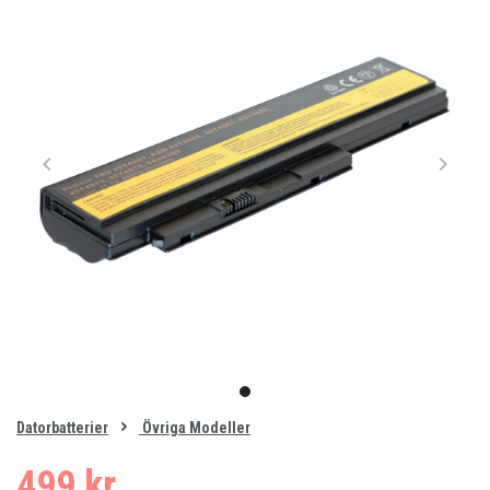
Item
1
item
of
0
Datorbatterier
Övriga Modeller
1
499 kr