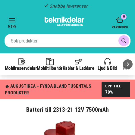
Snabba leveranser
Item
0
2
of
MENY
VARUKORG
3
Mobilreservdelar
Mobiltillbehör
Kablar & Laddare
Ljud & Bild
Power
🔥 AUGUSTIREA – FYNDA BLAND TUSENTALS
UPP TILL
70%
PRODUKTER
Batteri till 2313-21 12V 7500mAh