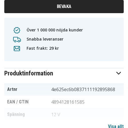
BEVAKA
Över 1 000 000 nöjda kunder
Snabba leveranser
Fast frakt: 29 kr
Produktinformation
4e625ec6b0837111192895868
Artnr
4894128161585
EAN / GTIN
12 V
Spänning
Visa allt
Li-ion
Batterityp