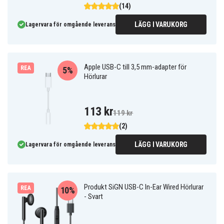
(14)
LÄGG I VARUKORG
Lagervara för omgående leverans
Apple USB-C till 3,5 mm-adapter för
REA
5%
Hörlurar
113 kr
119 kr
(2)
LÄGG I VARUKORG
Lagervara för omgående leverans
Produkt SiGN USB-C In-Ear Wired Hörlurar
REA
10%
- Svart