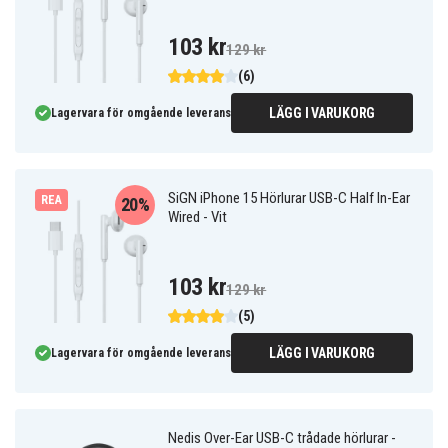
103 kr
129 kr
(6)
LÄGG I VARUKORG
Lagervara för omgående leverans
SiGN iPhone 15 Hörlurar USB-C Half In-Ear
REA
20%
Wired - Vit
103 kr
129 kr
(5)
LÄGG I VARUKORG
Lagervara för omgående leverans
Nedis Over-Ear USB-C trådade hörlurar -