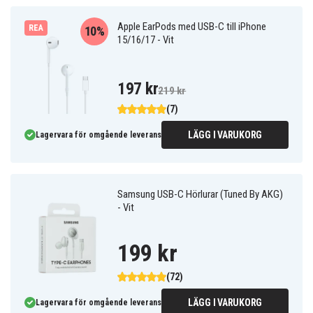
Apple EarPods med USB-C till iPhone
REA
10%
15/16/17 - Vit
197 kr
219 kr
(7)
LÄGG I VARUKORG
Lagervara för omgående leverans
Samsung USB-C Hörlurar (Tuned By AKG)
- Vit
199 kr
(72)
LÄGG I VARUKORG
Lagervara för omgående leverans