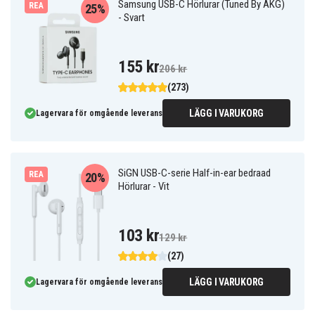
Samsung USB-C Hörlurar (Tuned By AKG)
REA
25%
- Svart
155 kr
206 kr
(273)
LÄGG I VARUKORG
Lagervara för omgående leverans
SiGN USB-C-serie Half-in-ear bedraad
REA
20%
Hörlurar - Vit
103 kr
129 kr
(27)
LÄGG I VARUKORG
Lagervara för omgående leverans