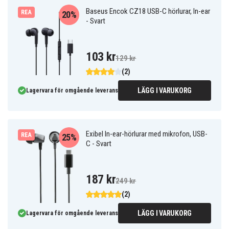
Baseus Encok CZ18 USB-C hörlurar, In-ear
REA
20%
- Svart
103 kr
129 kr
(2)
LÄGG I VARUKORG
Lagervara för omgående leverans
Exibel In-ear-hörlurar med mikrofon, USB-
REA
25%
C - Svart
187 kr
249 kr
(2)
LÄGG I VARUKORG
Lagervara för omgående leverans