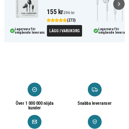
155 kr
206 kr
(273)
Lagervara för
Lagervara för
LÄGG I VARUKORG
omgående leverans
omgående leverans
Över 1 000 000 nöjda
Snabba leveranser
kunder