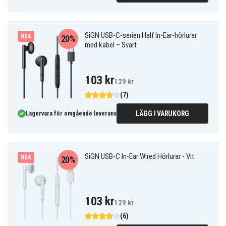
SiGN USB-C-serien Half In-Ear-hörlurar
REA
20%
med kabel – Svart
103 kr
129 kr
(7)
LÄGG I VARUKORG
Lagervara för omgående leverans
SiGN USB-C In-Ear Wired Hörlurar - Vit
REA
20%
103 kr
129 kr
(6)