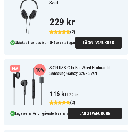
Svart
229 kr
(2)
LÄGG I VARUKORG
Skickas från oss inom 5-7 arbetsdagar
SiGN USB-C In-Ear Wired Hörlurar till
REA
10%
Samsung Galaxy S26 - Svart
116 kr
129 kr
(2)
LÄGG I VARUKORG
Lagervara för omgående leverans