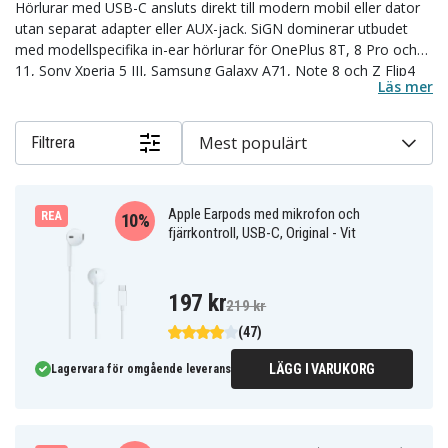
Hörlurar med USB-C ansluts direkt till modern mobil eller dator
utan separat adapter eller AUX-jack. SiGN dominerar utbudet
med modellspecifika in-ear hörlurar för OnePlus 8T, 8 Pro och
11, Sony Xperia 5 III, Samsung Galaxy A71, Note 8 och Z Flip4
Läs mer
samt iPhone 15, 16 och 17. Inbyggd DAC i kontakten levererar
rätt ljudbild oavsett om enheten har analog ljudkapacitet eller
inte. Apple och Samsung tillverkar originalmodeller med Hi-Res-
Mest populärt
Filtrera
ljud.
Apple Earpods med mikrofon och
REA
10%
fjärrkontroll, USB-C, Original - Vit
197 kr
219 kr
(47)
LÄGG I VARUKORG
Lagervara för omgående leverans