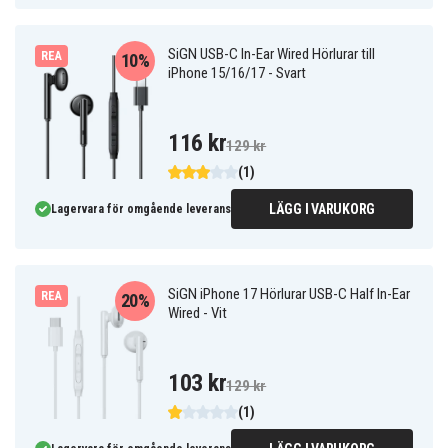
SiGN USB-C In-Ear Wired Hörlurar till
REA
10%
iPhone 15/16/17 - Svart
116 kr
129 kr
(1)
LÄGG I VARUKORG
Lagervara för omgående leverans
SiGN iPhone 17 Hörlurar USB-C Half In-Ear
REA
20%
Wired - Vit
103 kr
129 kr
(1)