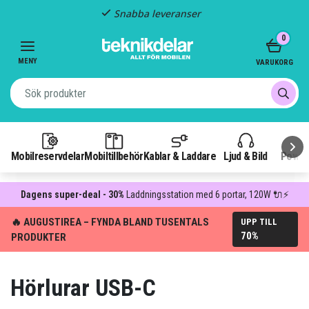
Fast frakt: 29 kr
Item
0
3
of
MENY
VARUKORG
3
Mobilreservdelar
Mobiltillbehör
Kablar & Laddare
Ljud & Bild
Power
Dagens super-deal - 30%
Laddningsstation med 6 portar, 120W 🔌⚡
🔥 AUGUSTIREA – FYNDA BLAND TUSENTALS
UPP TILL
70%
PRODUKTER
Hörlurar USB-C