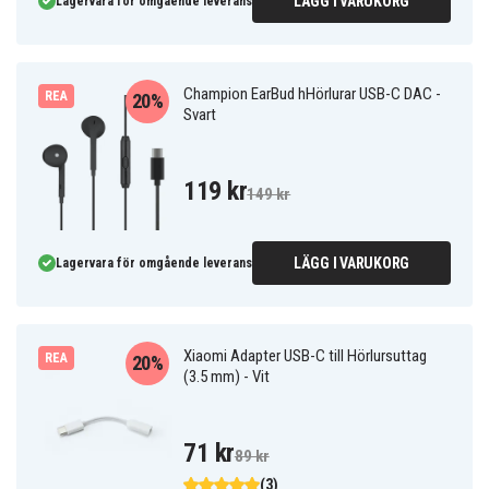
LÄGG I VARUKORG
Lagervara för omgående leverans
Champion EarBud hHörlurar USB-C DAC -
REA
20%
Svart
119 kr
149 kr
LÄGG I VARUKORG
Lagervara för omgående leverans
Xiaomi Adapter USB-C till Hörlursuttag
REA
20%
(3.5 mm) - Vit
71 kr
89 kr
(3)