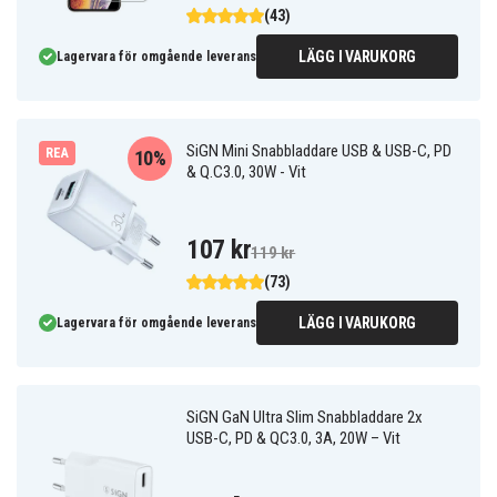
(43)
LÄGG I VARUKORG
Lagervara för omgående leverans
SiGN Mini Snabbladdare USB & USB-C, PD
REA
10%
& Q.C3.0, 30W - Vit
107 kr
119 kr
(73)
LÄGG I VARUKORG
Lagervara för omgående leverans
SiGN GaN Ultra Slim Snabbladdare 2x
USB-C, PD & QC3.0, 3A, 20W – Vit