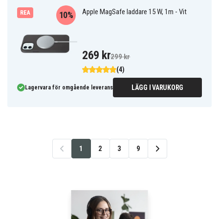
Apple MagSafe laddare 15 W, 1m - Vit
REA
10%
269 kr
299 kr
(4)
LÄGG I VARUKORG
Lagervara för omgående leverans
1
2
3
9