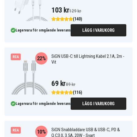
103 kr
129 kr
(140)
LÄGG I VARUKORG
Lagervara för omgående leverans
SiGN USB-C till Lightning Kabel 2.1A, 2m -
REA
22%
Vit
69 kr
89 kr
(116)
LÄGG I VARUKORG
Lagervara för omgående leverans
SiGN Snabbladdare USB & USB-C, PD &
REA
10%
Q.C3.0, 3.5A, 20W - Svart