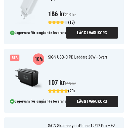
186 kr
219 kr
(18)
LÄGG I VARUKORG
Lagervara för omgående leverans
SiGN USB-C PD Laddare 20W - Svart
REA
10%
107 kr
119 kr
(20)
LÄGG I VARUKORG
Lagervara för omgående leverans
SiGN Skärmskydd iPhone 12/12 Pro – EZ