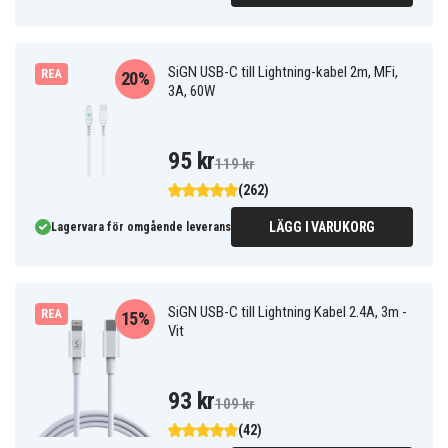
SiGN USB-C till Lightning-kabel 2m, MFi,
REA
20%
3A, 60W
95 kr
119 kr
(262)
LÄGG I VARUKORG
Lagervara för omgående leverans
SiGN USB-C till Lightning Kabel 2.4A, 3m -
REA
15%
Vit
93 kr
109 kr
(42)