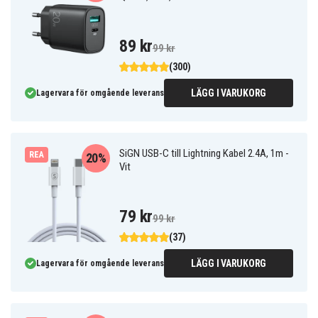
89 kr
99 kr
(300)
LÄGG I VARUKORG
Lagervara för omgående leverans
SiGN USB-C till Lightning Kabel 2.4A, 1m -
REA
20%
Vit
79 kr
99 kr
(37)
LÄGG I VARUKORG
Lagervara för omgående leverans