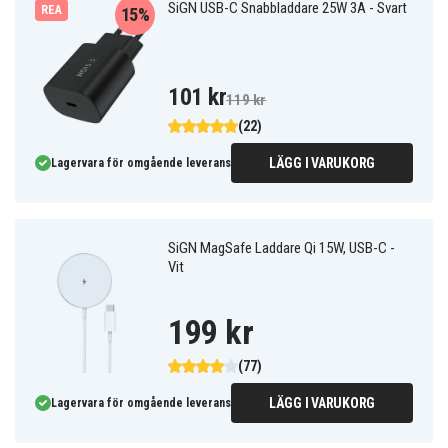
SiGN USB-C Snabbladdare 25W 3A - Svart
REA
15%
101 kr
119 kr
(22)
LÄGG I VARUKORG
Lagervara för omgående leverans
SiGN MagSafe Laddare Qi 15W, USB-C -
Vit
199 kr
(77)
LÄGG I VARUKORG
Lagervara för omgående leverans