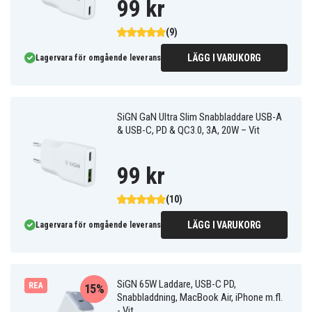
99 kr
(9)
LÄGG I VARUKORG
Lagervara för omgående leverans
SiGN GaN Ultra Slim Snabbladdare USB-A
& USB-C, PD & QC3.0, 3A, 20W – Vit
99 kr
(10)
LÄGG I VARUKORG
Lagervara för omgående leverans
SiGN 65W Laddare, USB-C PD,
REA
15%
Snabbladdning, MacBook Air, iPhone m.fl.
- Vit