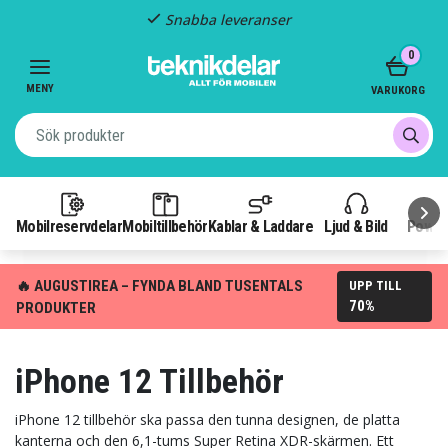
Fast frakt: 29 kr
Item
0
3
of
MENY
VARUKORG
3
Mobilreservdelar
Mobiltillbehör
Kablar & Laddare
Ljud & Bild
Power
🔥 AUGUSTIREA – FYNDA BLAND TUSENTALS
UPP TILL
70%
PRODUKTER
iPhone 12 Tillbehör
iPhone 12 tillbehör ska passa den tunna designen, de platta
kanterna och den 6,1-tums Super Retina XDR-skärmen. Ett