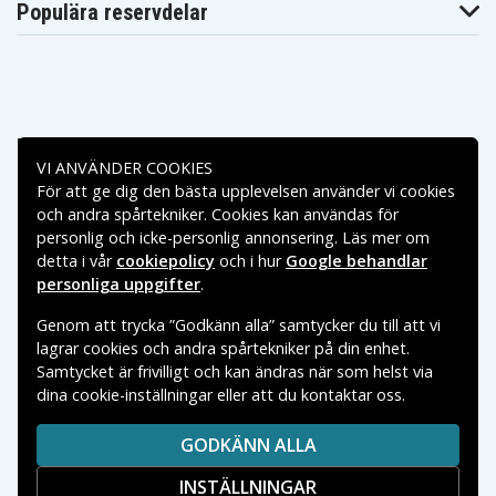
Populära reservdelar
Betalningsalternativ
VI ANVÄNDER COOKIES
För att ge dig den bästa upplevelsen använder vi cookies
Leveransalternativ
och andra spårtekniker. Cookies kan användas för
personlig och icke-personlig annonsering. Läs mer om
detta i vår
cookiepolicy
och i hur
Google behandlar
personliga uppgifter
.
Genom att trycka ”Godkänn alla” samtycker du till att vi
lagrar cookies och andra spårtekniker på din enhet.
Samtycket är frivilligt och kan ändras när som helst via
dina cookie-inställningar eller att du kontaktar oss.
Copyright © 2026, Spares Nordic AB
VARUMÄRKEN SOM NÄMNS PÅ SIDAN TILLHÖR RESPEKTIVE
GODKÄNN ALLA
VARUMÄRKES ÄGARE.
INSTÄLLNINGAR