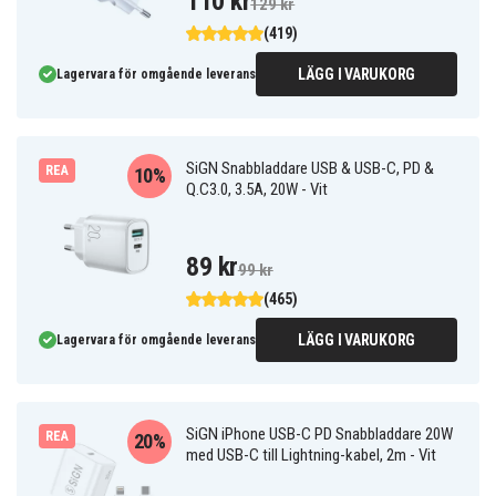
110 kr
129 kr
(419)
LÄGG I VARUKORG
Lagervara för omgående leverans
SiGN Snabbladdare USB & USB-C, PD &
REA
10%
Q.C3.0, 3.5A, 20W - Vit
89 kr
99 kr
(465)
LÄGG I VARUKORG
Lagervara för omgående leverans
SiGN iPhone USB-C PD Snabbladdare 20W
REA
20%
med USB-C till Lightning-kabel, 2m - Vit