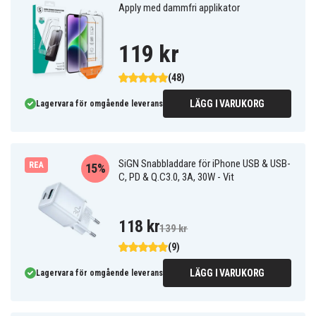
Apply med dammfri applikator
119 kr
(48)
LÄGG I VARUKORG
Lagervara för omgående leverans
SiGN Snabbladdare för iPhone USB & USB-
REA
15%
C, PD & Q.C3.0, 3A, 30W - Vit
118 kr
139 kr
(9)
LÄGG I VARUKORG
Lagervara för omgående leverans