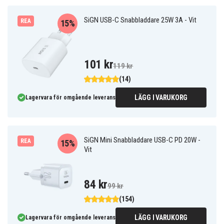
SiGN USB-C Snabbladdare 25W 3A - Vit
REA
15%
101 kr
119 kr
(14)
LÄGG I VARUKORG
Lagervara för omgående leverans
SiGN Mini Snabbladdare USB-C PD 20W -
REA
15%
Vit
84 kr
99 kr
(154)
LÄGG I VARUKORG
Lagervara för omgående leverans