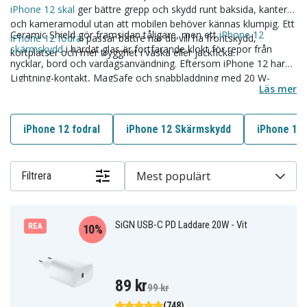
iPhone 12 skal
ger bättre grepp och skydd runt baksida, kanter
och kameramodul utan att mobilen behöver kännas klumpig. Ett
Ceramic Shield gör framsidan tåligare, men ett
iPhone 12
iPhone 12 fodral
passar bättre när du vill ha frontskydd,
skärmskydd
i härdat glas är fortfarande klokt för repor från
kortplatser och mer trygghet i väska eller jackficka.
nycklar, bord och vardagsanvändning. Eftersom iPhone 12 har
Lightning-kontakt, MagSafe och snabbladdning med 20 W-
Läs mer
adapter eller högre blir en
iPhone 12 laddare
med rätt kabel,
väggadapter eller trådlös laddning ett praktiskt val hemma och
på resan.
iPhone 12 fodral
iPhone 12 Skärmskydd
iPhone 12 
Mest populärt
Filtrera
SiGN USB-C PD Laddare 20W - Vit
REA
10%
89 kr
99 kr
(748)