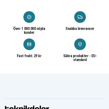
Oneplus, Xiaomi, Google, Motorla
SN-PD20B
Artnr
7350149971642
EAN / GTIN
Över 1 000 000 nöjda
Snabba leveranser
kunder
Väggladdare
Produkttyp
SiGN
Märke
Fast frakt: 29 kr
Säkra produkter - EU-
3.4 A
Ampere
standard
20 W
Effekt
USB-C
Laddport
1x USB-C
Antal utgångar