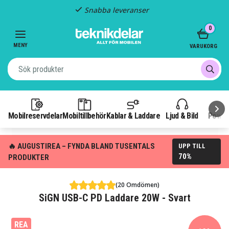
Snabba leveranser
Item
0
2
of
MENY
VARUKORG
3
Mobilreservdelar
Mobiltillbehör
Kablar & Laddare
Ljud & Bild
Power
🔥 AUGUSTIREA – FYNDA BLAND TUSENTALS
UPP TILL
70%
PRODUKTER
(20 Omdömen)
SiGN USB-C PD Laddare 20W - Svart
REA