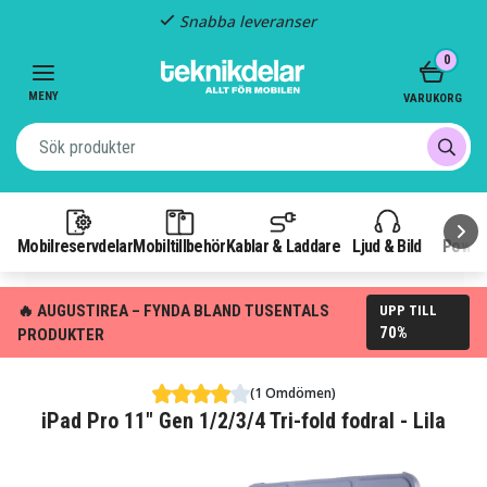
Snabba leveranser
Item
0
2
of
MENY
VARUKORG
3
Mobilreservdelar
Mobiltillbehör
Kablar & Laddare
Ljud & Bild
Power
🔥 AUGUSTIREA – FYNDA BLAND TUSENTALS
UPP TILL
70%
PRODUKTER
(1 Omdömen)
iPad Pro 11" Gen 1/2/3/4 Tri-fold fodral - Lila