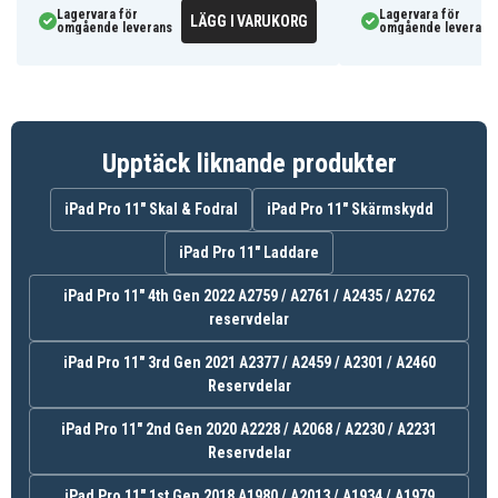
Lagervara för
Lagervara för
LÄGG I VARUKORG
omgående leverans
omgående leverans
101120685G
Artnr
Fodral
Produkttyp
Stativ
Funktioner
Upptäck liknande produkter
Lila
Färg
iPad Pro 11" Skal & Fodral
iPad Pro 11" Skärmskydd
Plast, Konstläder
Material
iPad Pro 11" Laddare
iPad Pro 11" 4th Gen 2022 A2759 / A2761 / A2435 / A2762
reservdelar
iPad Pro 11" 3rd Gen 2021 A2377 / A2459 / A2301 / A2460
Reservdelar
iPad Pro 11" 2nd Gen 2020 A2228 / A2068 / A2230 / A2231
Reservdelar
iPad Pro 11" 1st Gen 2018 A1980 / A2013 / A1934 / A1979