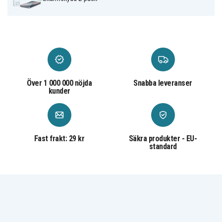
Spigen
Märke
Transparent
Färg
Härdat glas
Material
Över 1 000 000 nöjda
Snabba leveranser
kunder
Fast frakt: 29 kr
Säkra produkter - EU-
standard