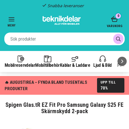
Snabba leveranser
Item
0
2
of
MENY
VARUKORG
3
Mobilreservdelar
Mobiltillbehör
Kablar & Laddare
Ljud & Bild
Power
🔥 AUGUSTIREA – FYNDA BLAND TUSENTALS
UPP TILL
70%
PRODUKTER
Spigen Glas.tR EZ Fit Pro Samsung Galaxy S25 FE
Skärmskydd 2-pack