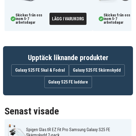
beröringskänslighet, enkel installation
Mått:
157,75 x 73,05 mm
Skickas från oss
Skickas från oss
Kompatibel med:
Samsung Galaxy S25 FE
LÄGG I VARUKORG
inom 5-7
inom 5-7
arbetsdagar
arbetsdagar
Fördelar med Spigen Glas.tR EZ Fit Pro
Samsung Galaxy S25 FE skärmskydd:
Snabb och exakt installation med medföljande
monteringsram
Upptäck liknande produkter
Förbättrad skärmhållbarhet med 9H härdat glas
Galaxy S25 FE Skal & Fodral
Håller din skärm ljusstark och responsiv mot
Galaxy S25 FE Skärmskydd
beröringar
Galaxy S25 FE laddare
Skyddar mot repor, stötar och dagligt slitage
204735
Artnr
Senast visade
8800283313345
EAN / GTIN
Skärmskydd
Produkttyp
Spigen Glas.tR EZ Fit Pro Samsung Galaxy S25 FE
Skärmskydd 2-pack