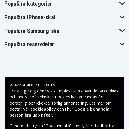
Populära kategorier
Populära iPhone-skal
Populära Samsung-skal
Populära reservdelar
Betalningsalternativ
VI ANVÄNDER COOKIES
För att ge dig den bästa upplevelsen använder vi cookies
Leveransalternativ
och andra spårtekniker. Cookies kan användas för
personlig och icke-personlig annonsering. Läs mer om
detta i vår
cookiepolicy
och i hur
Google behandlar
personliga uppgifter
.
Genom att trycka ”Godkänn alla” samtycker du till att vi