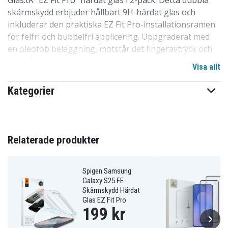
Glas.tR "EZ Fit Pro" härdat glas i 2-pack. Detta dubbla
skärmskydd erbjuder hållbart 9H-härdat glas och
inkluderar den praktiska EZ Fit Pro-installationsramen
för felfri och bubbelfri applicering. Uppgraderat med
en oleofob beläggning, motstår det fingeravtryck och
bibehåller full skärpa och känslig beröringsrespons
Visa allt
utan att kompromissa med vardaglig användning.
Glaset passar perfekt till skärmen, vilket garanterar ett
Kategorier
tillförlitligt skydd mot repor och stötar samtidigt som
det förblir kompatibelt med Spigen-skal.
Specifikationer:
Relaterade produkter
Märke:
Spigen
Produkttyp:
Skärmskydd
Hårdhet:
9H
Spigen Samsung
Galaxy S25 FE
Material:
Härdat glas
Skärmskydd Härdat
Antal i förpackningen:
2 st
Glas EZ Fit Pro
Kantkurva:
2,5D
199 kr
Funktioner:
Oleofob beläggning, bibehåller