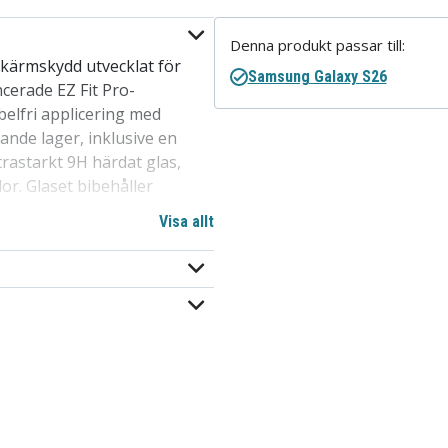
Denna produkt passar till:
skärmskydd utvecklat för
Samsung Galaxy S26
ncerade EZ Fit Pro-
elfri applicering med
ande lager, inklusive en
rastarkt 9H härdat glas,
or. Glaset bibehåller
idigt som det förblir
Visa allt
am, 9H-hårdhet, Reptålig,
rens