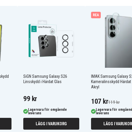
kärmskydd till Samsung
REA
 installation
at glas
fingeravtryck
atibilitet med Spigen-skal
mskydd
SiGN Samsung Galaxy S26
IMAK Samsung Galaxy S
Linsskydd i Härdat Glas
Kameralinsskydd Härdat 
Akryl
99 kr
107 kr
119 kr
Lagervara för omgående
Lagervara för omgåen
leverans
leverans
LÄGG I VARUKORG
LÄGG I VARUKO