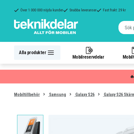
Över 1 000 000 nöjda kunder
Snabba leveranser
Fast frakt: 29 kr
Alla produkter
Mobilreservdelar
Mobilt

Mobiltillbehör
Samsung
Galaxy S26
Galaxy S26 Skär