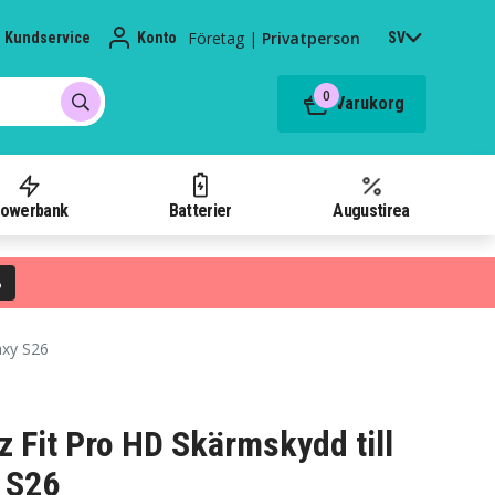
Företag
|
Privatperson
Kundservice
Konto
SV
0
Varukorg
owerbank
Batterier
Augustirea
%
axy S26
z Fit Pro HD Skärmskydd till
 S26