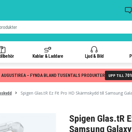
illbehör
Kablar & Laddare
Ljud & Bild
P
 AUGUSTIREA – FYNDA BLAND TUSENTALS PRODUKTER
70
UPP TILL
Spigen Glas.tR Ez Fit Pro HD Skärmskydd till Samsung Gal
mskydd
Spigen Glas.tR E
Samsung Galaxy