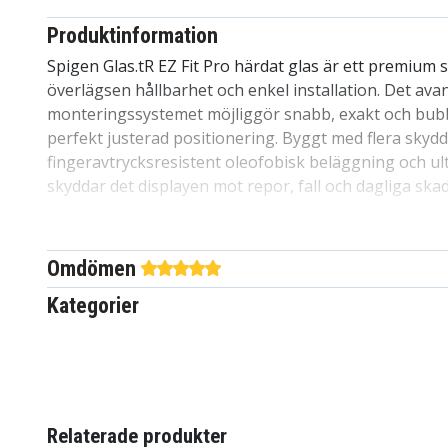
Produktinformation
Spigen Glas.tR EZ Fit Pro härdat glas är ett premium 
överlägsen hållbarhet och enkel installation. Det ava
monteringssystemet möjliggör snabb, exakt och bubb
perfekt justerad positionering. Byggt med flera skydd
fingeravtrycksresistent oleofobisk beläggning och ult
skyddar det displayen mot repor, fall och dagliga skad
kristallklar transparens och full touchkänslighet samt
kompatibelt med Spigen-skal.
Omdömen
Specifikationer:
Kategorier
Märke:
Spigen
Modell:
Glas.tR Ez Fit Pro HD
Färg:
Transparent
Material:
Härdat glas
Funktioner:
Enkel installation med monteringsr
Fingeravtrycksresistent yta, Kristallklar transpa
Relaterade produkter