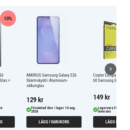
10%
26
AMORUS Samsung Galaxy S26
Copter Exoglass Flat
Glas +
Skärmskydd i Aluminium-
till Samsung Galaxy S
silikonglas
149 kr
129 kr
de
Förväntad åter i lager 10 aug.
Lagervara för omgå
2026
leverans
RG
LÄGG I VARUKORG
LÄGG I VARUK