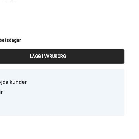
rbetsdagar
LÄGG I VARUKORG
öjda kunder
er