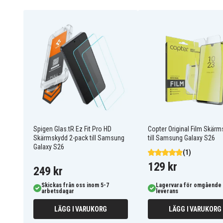
Kompatibel med:
Samsung Galaxy S26
Fördelar med Spigen Glas.tR Ez Fit Pro HD S
Galaxy S26
EZ Fit Pro-system för snabb, exakt och bubbelfri
Flerlagerskonstruktion med ultrastarkt 9H härd
Oleofobisk beläggning hjälper till att motverka 
Skyddar mot repor, fall och vardagliga skador
Bibehåller transparens, pekkänslighet och komp
208528
Artnr
Spigen Glas.tR Ez Fit Pro HD
Copter Original Film Skär
Skärmskydd 2-pack till Samsung
till Samsung Galaxy S26
Galaxy S26
8800337242188
EAN / GTIN
(1)
129 kr
249 kr
Skärmskydd
Produkttyp
Skickas från oss inom 5-7
Lagervara för omgående
Spigen
Märke
arbetsdagar
leverans
LÄGG I VARUKORG
LÄGG I VARUKORG
Transparent
Färg