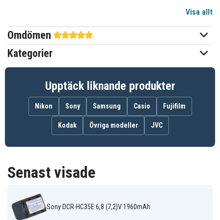
Visa allt
Li-ion
Batterityp
Omdömen
Sony
Passar varumärke
Kategorier
Ja
Överladdningsskydd
Går att använda i
Ja
Upptäck liknande produkter
originalladdaren
Nikon
Sony
Samsung
Casio
Fujifilm
45,10 x 31,90 x 33,70 mm
Mått
Kodak
Övriga modeller
JVC
1960 mAh
Kapacitet
Batteriet ersätter:
Senast visade
NP-FV30
NP-FV50
NP-FV70
Sony DCR-HC35E 6,8 (7,2)V 1960mAh
Batteriet är kompatibelt med följande modeller: