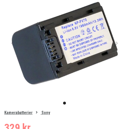
Item
1
item
of
0
Kamerabatterier
Sony
1
329 kr