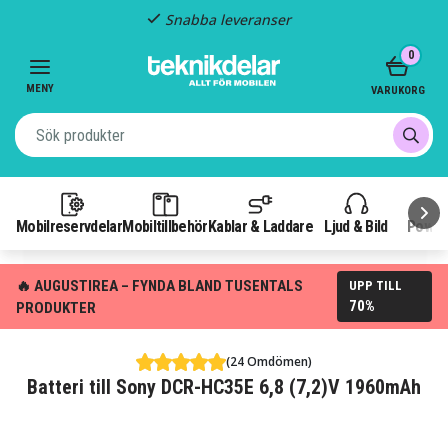
Snabba leveranser
Item
0
2
of
MENY
VARUKORG
3
Mobilreservdelar
Mobiltillbehör
Kablar & Laddare
Ljud & Bild
Power
🔥 AUGUSTIREA – FYNDA BLAND TUSENTALS
UPP TILL
70%
PRODUKTER
(24 Omdömen)
Batteri till Sony DCR-HC35E 6,8 (7,2)V 1960mAh