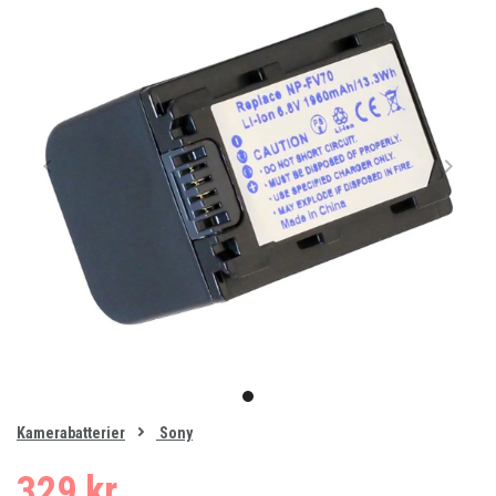
Item
1
item
of
0
Kamerabatterier
Sony
1
329 kr