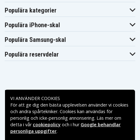
Skärmskydd
Batterityp
Populära kategorier
Populära iPhone-skal
Populära Samsung-skal
Populära reservdelar
Betalningsalternativ
VI ANVÄNDER COOKIES
För att ge dig den bästa upplevelsen använder vi cookies
Leveransalternativ
och andra spårtekniker. Cookies kan användas för
personlig och icke-personlig annonsering. Läs mer om
detta i vår
cookiepolicy
och i hur
Google behandlar
personliga uppgifter
.