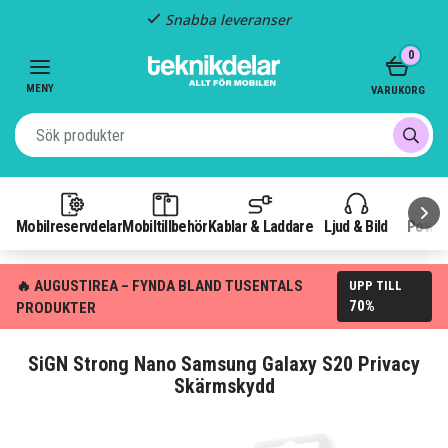
anser
Fast frakt: 2
Item
0
3
of
MENY
VARUKORG
3
Mobilreservdelar
Mobiltillbehör
Kablar & Laddare
Ljud & Bild
Power
🔥 AUGUSTIREA – FYNDA BLAND TUSENTALS
UPP TILL
70%
PRODUKTER
SiGN Strong Nano Samsung Galaxy S20 Privacy
Skärmskydd