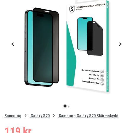
Item
1
item
item
of
0
Samsung
Galaxy S20
Samsung Galaxy S20 Skärmskydd
1
2
119 kr