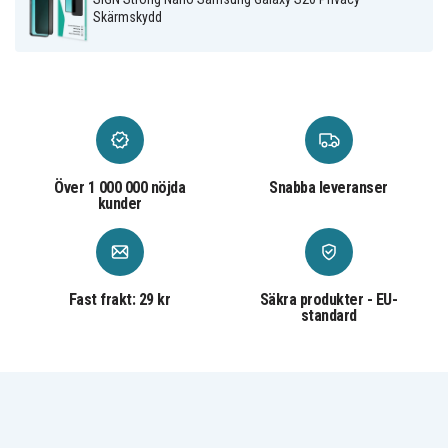
Skärmskyddet har ingen påverkan på vare sig touch
Skärmskydd
eller skärmupplösning.
Specifikationer:
Kompatibel med: Samsung Galaxy S20
Material: Plastfilm
Över 1 000 000 nöjda
Snabba leveranser
Förpackning innehåller: Skärmskydd &
kunder
monteringsverktyg
Märke: SiGN
Fast frakt: 29 kr
Säkra produkter - EU-
Appliceringsinstruktioner:
standard