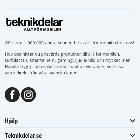
Gör som 1 000 000 andra kunder, hitta allt för mobilen hos oss!
Hos oss hittar du prisvärda produkter till allt för mobilen,
surfplattan, smarta hem, gaming, ljud & bild och mycket mer.
Handla tryggt och säkert med snabba leveranser, vi skickar
varor direkt från våra svenska lager.
SNSP-NA-190-pr
Artnr
Hjälp
Skärmskydd
Produkttyp
Teknikdelar.se
SiGN
Märke