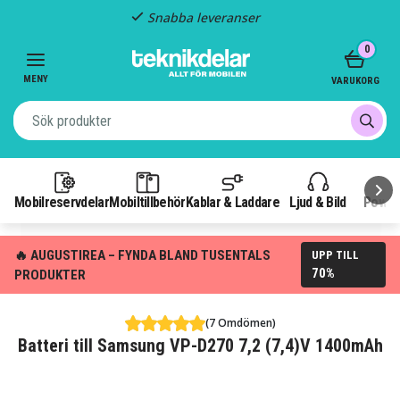
Snabba leveranser
Item
0
2
of
MENY
VARUKORG
3
Mobilreservdelar
Mobiltillbehör
Kablar & Laddare
Ljud & Bild
Power
🔥 AUGUSTIREA – FYNDA BLAND TUSENTALS
UPP TILL
70%
PRODUKTER
(7 Omdömen)
Batteri till Samsung VP-D270 7,2 (7,4)V 1400mAh