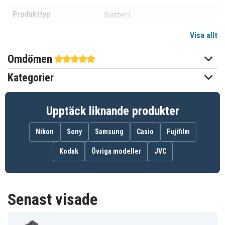
Batteri
Produkttyp
Visa allt
7,2 (7,4) V
Spänning
Omdömen
Li-ion
Batterityp
Kategorier
Samsung
Passar varumärke
Ja
Överladdningsskydd
Upptäck liknande produkter
Går att använda i
Ja
Nikon
Sony
Samsung
Casio
Fujifilm
originalladdaren
Kodak
Övriga modeller
JVC
55.77 x 39.82 x 19.96 mm
Mått
1400 mAh
Kapacitet
Senast visade
Batteriet ersätter: