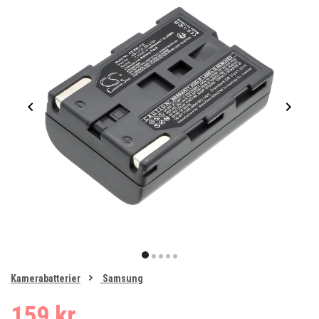
Item
1
item
item
item
item
item
of
0
Kamerabatterier
Samsung
1
2
3
4
5
159 kr