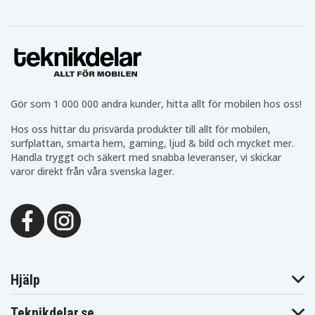
D55
D590
D590T
Samsung SC-
Samsung SC-
Samsung SC-
D60
D67
D70
Samsung SC-
Samsung SC-
Samsung SC-
D71
D73
D75
Samsung SC-
Samsung SC-
Samsung SC-
D77
D80
D86
Samsung SC-
Samsung SC-
Samsung SC-
D87
D93
D99
Gör som 1 000 000 andra kunder, hitta allt för mobilen hos oss!
Samsung
Samsung SCD20
Samsung SCD21
SC590T
Hos oss hittar du prisvärda produkter till allt för mobilen,
Samsung SCD23
Samsung SCD24
Samsung SCD27
surfplattan, smarta hem, gaming, ljud & bild och mycket mer.
Samsung
Samsung
Samsung SCD31
Handla tryggt och säkert med snabba leveranser, vi skickar
SCD323
SCD325
Samsung
varor direkt från våra svenska lager.
Samsung SCD33
Samsung SCD34
SCD327
Samsung
Samsung
Samsung SCD93
SCD530
SCD590
Samsung VM-
Samsung VM-
Samsung SCD99
A600
A630
Samsung VM-
Samsung VM-
Samsung VM-
A637H
A650
A6600
Samsung VM-
Samsung VM-
Samsung VM-
A670
A930
A990
Hjälp
Samsung VM-
Samsung VM-
Samsung VM-
B1300
B1300T
B1700
Samsung VM-
Samsung VM-
Samsung VM-
Teknikdelar.se