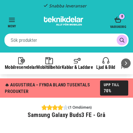
Snabba leveranser
Item
0
2
of
MENY
VARUKORG
3
Mobilreservdelar
Mobiltillbehör
Kablar & Laddare
Ljud & Bild
Power
🔥 AUGUSTIREA – FYNDA BLAND TUSENTALS
UPP TILL
70%
PRODUKTER
(1 Omdömen)
Samsung Galaxy Buds3 FE - Grå