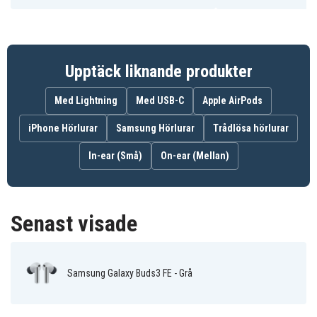
SM-R420NZAAEUB
Artnr
8806097621256
EAN / GTIN
Upptäck liknande produkter
Hörlurar
Produkttyp
Med Lightning
Med USB-C
Apple AirPods
Grå
Färg
iPhone Hörlurar
Samsung Hörlurar
Trådlösa hörlurar
In-ear (Små)
On-ear (Mellan)
Senast visade
Samsung Galaxy Buds3 FE - Grå