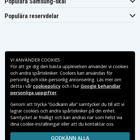
Populära Samsung-skal
Populära reservdelar
Betalningsalternativ
VI ANVÄNDER COOKIES
För att ge dig den bästa upplevelsen använder vi cookies
Leveransalternativ
och andra spårtekniker. Cookies kan användas för
personlig och icke-personlig annonsering. Läs mer om
detta i vår
cookiepolicy
och i hur
Google behandlar
personliga uppgifter
.
Genom att trycka ”Godkänn alla” samtycker du till att vi
lagrar cookies och andra spårtekniker på din enhet.
Samtycket är frivilligt och kan ändras när som helst via
dina cookie-inställningar eller att du kontaktar oss.
Copyright © 2026, Spares Nordic AB
VARUMÄRKEN SOM NÄMNS PÅ SIDAN TILLHÖR RESPEKTIVE
GODKÄNN ALLA
VARUMÄRKES ÄGARE.