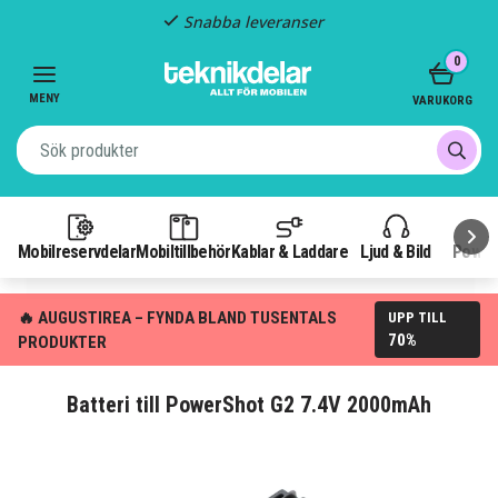
Snabba leveranser
Item
0
2
of
MENY
VARUKORG
3
Mobilreservdelar
Mobiltillbehör
Kablar & Laddare
Ljud & Bild
Power
🔥 AUGUSTIREA – FYNDA BLAND TUSENTALS
UPP TILL
70%
PRODUKTER
Batteri till PowerShot G2 7.4V 2000mAh