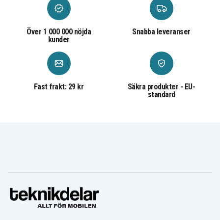
ZR20
ZR25
ZR25MC
ZR30
ZR30MC
ZR40
ZR45MC
ZR50MC
ZR60
Över 1 000 000 nöjda
Snabba leveranser
ZR65MC
ZR70MC
ZR80
kunder
ZR85
ZR90
Fast frakt: 29 kr
Säkra produkter - EU-
standard