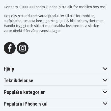
Blaupunkt
Blaupunkt
Blaupunkt CR5500S
Gör som 1 000 000 andra kunder, hitta allt för mobilen hos oss!
CR550
CR5500
Blaupunkt
Blaupunkt
Blaupunkt CR8000
Hos oss hittar du prisvärda produkter till allt för mobilen,
CR6200
CR6200S
surfplattan, smarta hem, gaming, ljud & bild och mycket mer.
Blaupunkt
Blaupunkt
Blaupunkt CR8100
CR8010
CR8080
Handla tryggt och säkert med snabba leveranser, vi skickar
Blaupunkt
Blaupunkt
varor direkt från våra svenska lager.
Blaupunkt CR8210
CR8110
CR8200
Blaupunkt
Blaupunkt
Blaupunkt CR8350
CR8250
CR8300
Blaupunkt
Blaupunkt
Blaupunkt CR8500
CR8400
CR8400HIFI
Blaupunkt
Blaupunkt
Blaupunkt CR8600H
CR8500H
CR8600
Blaupunkt
Blaupunkt
Blaupunkt CRHI8
CR8700H
CR8800H
Hjälp
Blaupunkt
Blaupunkt
Blaupunkt FV845
FV835
FV836
Blaupunkt
Blaupunkt
Teknikdelar.se
Blaupunkt PTV77
FV876
FV895
Blaupunkt
Blaupunkt
Blaupunkt
PTV8100
PTV877
PTV877TRAVELVIDEO
Populära kategorier
Blaupunkt
Blaupunkt
Blaupunkt
SC625
SCR750
SCR750HIFI
JVC GR-1U
JVC GR-323U
JVC GR-AS-X760U
Populära iPhone-skal
JVC GR-AW1
JVC GR-AW1U
JVC GR-AX Series