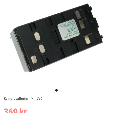
Item
1
item
of
0
Kamerabatterier
JVC
1
369 kr