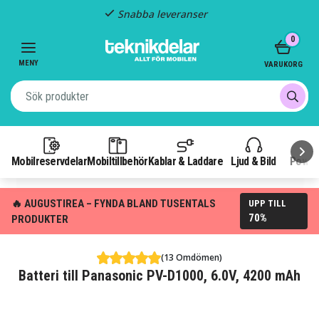
Fast frakt: 29 kr
Item
0
3
of
MENY
VARUKORG
3
Mobilreservdelar
Mobiltillbehör
Kablar & Laddare
Ljud & Bild
Power
🔥 AUGUSTIREA – FYNDA BLAND TUSENTALS
UPP TILL
70%
PRODUKTER
(13 Omdömen)
Batteri till Panasonic PV-D1000, 6.0V, 4200 mAh