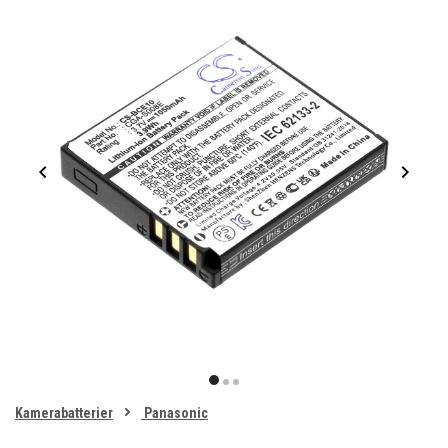
Item
1
item
item
item
of
0
Kamerabatterier
Panasonic
1
2
3