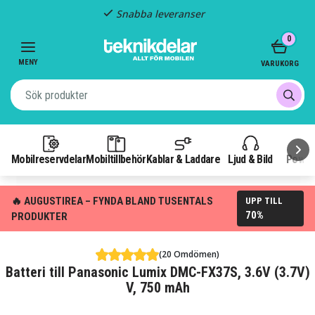
Snabba leveranser
Item
0
2
of
MENY
VARUKORG
3
Mobilreservdelar
Mobiltillbehör
Kablar & Laddare
Ljud & Bild
Power
🔥 AUGUSTIREA – FYNDA BLAND TUSENTALS
UPP TILL
70%
PRODUKTER
(20 Omdömen)
Batteri till Panasonic Lumix DMC-FX37S, 3.6V (3.7V)
V, 750 mAh