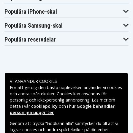
Panasonic
Panasonic
Panasonic
Lumix DMC-
Lumix DMC-
Lumix DMC-
FX35EG-N
FX35EG-S
FX35EG-W
Populära iPhone-skal
Panasonic
Panasonic
Panasonic
Lumix DMC-
Lumix DMC-
Lumix DMC-
FX35K
FX35S
FX36
Populära Samsung-skal
Panasonic
Panasonic
Panasonic
Lumix DMC-
Lumix DMC-
Lumix DMC-
FX36GK
FX37
FX37A
Populära reservdelar
Panasonic
Panasonic
Panasonic
Lumix DMC-
Lumix DMC-
Lumix DMC-
FX37K
FX37P
FX37S
Panasonic
Panasonic
Panasonic
Lumix DMC-
Lumix DMC-
Lumix DMC-
FX37T
FX37W
FX38
Panasonic
Panasonic
Panasonic
Lumix DMC-
Lumix DMC-
Lumix DMC-
Betalningsalternativ
FX38GK
FX38K
FX38P
VI ANVÄNDER COOKIES
Panasonic
Panasonic
Panasonic
För att ge dig den bästa upplevelsen använder vi cookies
Lumix DMC-
Lumix DMC-
Lumix DMC-
Leveransalternativ
FX38S
FX38T
FX38W
och andra spårtekniker. Cookies kan användas för
Panasonic
Panasonic
Panasonic
personlig och icke-personlig annonsering. Läs mer om
Lumix DMC-
Lumix DMC-
Lumix DMC-
detta i vår
cookiepolicy
och i hur
Google behandlar
FX500
FX500EB-S
FX500K
personliga uppgifter
.
Panasonic
Panasonic
Panasonic
Lumix DMC-
Lumix DMC-
Lumix DMC-
FX500S
FX520
FX520GK
Genom att trycka ”Godkänn alla” samtycker du till att vi
Panasonic
Panasonic
Panasonic
lagrar cookies och andra spårtekniker på din enhet.
Lumix DMC-
Lumix DMC-
Lumix DMC-