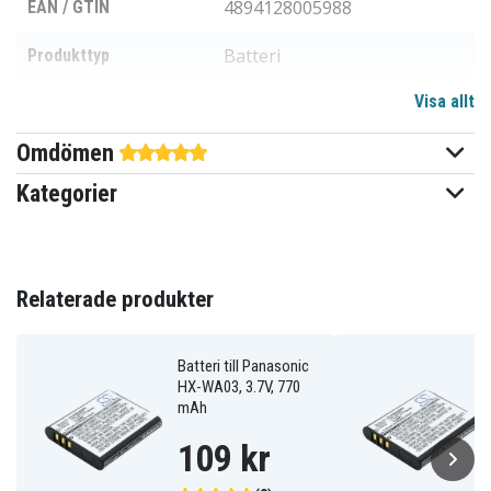
4894128005988
EAN / GTIN
Batteri
Produkttyp
Visa allt
3,6 (3,7) V V
Spänning
Omdömen
Li-ion
Batterityp
Kategorier
Panasonic
Passar varumärke
Ja
Överladdningsskydd
Relaterade produkter
Går att använda i
Ja
originalladdaren
Batteri till Panasonic
40,40 x 36,45 x 7,40 mm
Mått
HX-WA03, 3.7V, 770
mAh
750 mAh
Kapacitet
109 kr