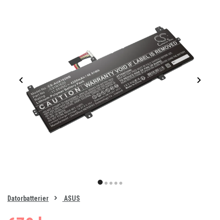
Item
1
item
item
item
item
item
of
0
Datorbatterier
ASUS
1
2
3
4
5