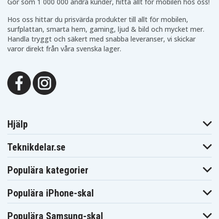
Gör som 1 000 000 andra kunder, hitta allt för mobilen hos oss!
UX430UA-2C
UX430UN
UX430UN-1A
UX430UN-1D
UX430UN-2B
UX430UN-2C
Hos oss hittar du prisvärda produkter till allt för mobilen,
UX430UN-4B
UX430UNR
UX430UQ
surfplattan, smarta hem, gaming, ljud & bild och mycket mer.
UX430UQ Series
UX430UQ-1A
UX430UQ-1D
Handla tryggt och säkert med snabba leveranser, vi skickar
UX430UQ-
UX430UQ-2B
UX430UQ-2C
varor direkt från våra svenska lager.
GV015T
ZENBOOK
ZENBOOK
ZENBOOK
UX3430UN-
UX3430UN-
UX430UN-
GV163T
GV488T
GV030T
ZenBook
ZenBook 14
ZenBook 14
UX3400UA-
UX430UA
UX430UN
GV203T
ZenBook
ZenBook
ZenBook
UX3400UA-
UX3400UA-
UX3400UA-
GV451T
GV476T-BE
GV477T
Hjälp
ZenBook
ZenBook
ZenBook
UX3400UA-
UX3400UA-
UX3400UA-
GV477T-LU
GV532T-BE
GV539T
Teknikdelar.se
ZenBook
ZenBook
ZenBook
UX3400UA-
UX3400UA-
UX3400UN
GV540T
GV555T-BE
Populära kategorier
ZenBook
ZenBook
ZenBook
UX3430UN-
UX3400UQ
UX3430UN
GV061T
Populära iPhone-skal
ZenBook
ZenBook
ZenBook
UX3430UN-
UX3430UN-
UX3430UN-
GV062T
GV063T
GV064T
Populära Samsung-skal