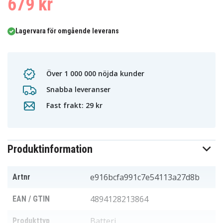
679 kr
Lagervara för omgående leverans
Över 1 000 000 nöjda kunder
Snabba leveranser
Fast frakt: 29 kr
Produktinformation
e916bcfa991c7e54113a27d8b
Artnr
4894128213864
EAN / GTIN
Batteri
Produkttyp