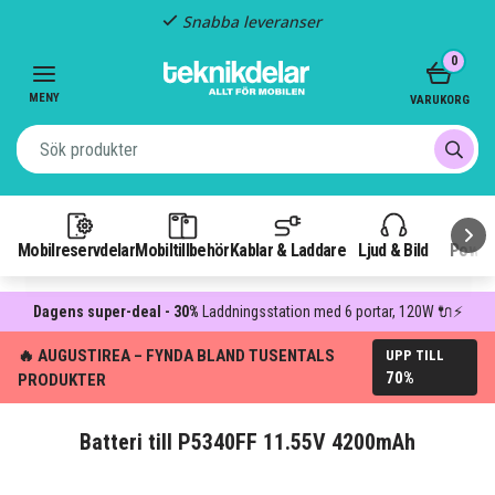
Snabba leveranser
Item
0
2
of
MENY
VARUKORG
3
Mobilreservdelar
Mobiltillbehör
Kablar & Laddare
Ljud & Bild
Power
Dagens super-deal - 30%
Laddningsstation med 6 portar, 120W 🔌⚡
🔥 AUGUSTIREA – FYNDA BLAND TUSENTALS
UPP TILL
70%
PRODUKTER
Batteri till P5340FF 11.55V 4200mAh