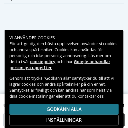
Betalningsalternativ
VI ANVÄNDER COOKIES
För att ge dig den bästa upplevelsen använder vi cookies
Leveransalternativ
och andra spårtekniker. Cookies kan användas för
personlig och icke-personlig annonsering. Läs mer om
detta i vår
cookiepolicy
och i hur
Google behandlar
personliga uppgifter
.
Genom att trycka ”Godkänn alla” samtycker du till att vi
lagrar cookies och andra spårtekniker på din enhet.
Samtycket är frivilligt och kan ändras när som helst via
dina cookie-inställningar eller att du kontaktar oss.
Copyright © 2026, Spares Nordic AB
VARUMÄRKEN SOM NÄMNS PÅ SIDAN TILLHÖR RESPEKTIVE
149 kr
Opticon OPC-3301i, 3.7V, 1100 mAh
GODKÄNN ALLA
VARUMÄRKES ÄGARE.
INSTÄLLNINGAR
LÄGG I VARUKORG