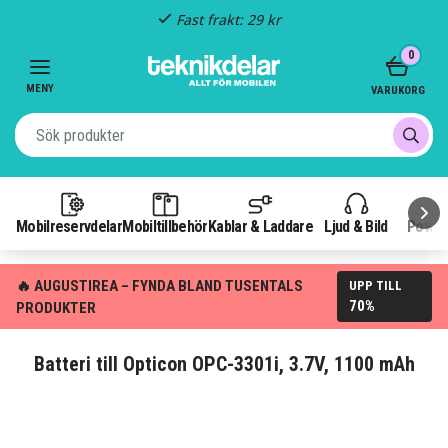
Fast frakt: 29 kr
Item
0
3
of
MENY
VARUKORG
3
Mobilreservdelar
Mobiltillbehör
Kablar & Laddare
Ljud & Bild
Power
🔥 AUGUSTIREA – FYNDA BLAND TUSENTALS
UPP TILL
70%
PRODUKTER
Batteri till Opticon OPC-3301i, 3.7V, 1100 mAh