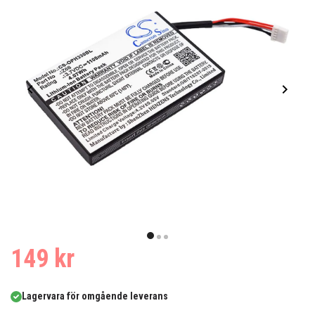
Item
1
item
item
item
149 kr
of
0
1
2
3
Lagervara för omgående leverans