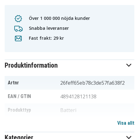
Över 1 000 000 nöjda kunder
Snabba leveranser
Fast frakt: 29 kr
Produktinformation
26feff65eb78c3de57fa638f2
Artnr
4894128121138
EAN / GTIN
Batteri
Produkttyp
Visa allt
3,7 V
Spänning
Kategorier
Li-ion
Batterityp