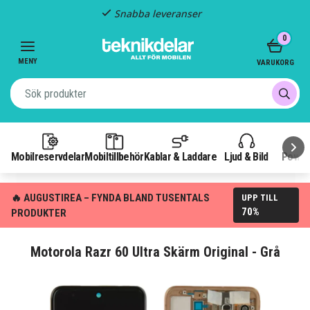
Snabba leveranser
Item
0
2
of
MENY
VARUKORG
3
Mobilreservdelar
Mobiltillbehör
Kablar & Laddare
Ljud & Bild
Power
🔥 AUGUSTIREA – FYNDA BLAND TUSENTALS
UPP TILL
70%
PRODUKTER
Motorola Razr 60 Ultra Skärm Original - Grå