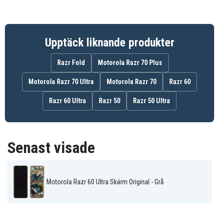
Display
Produkttyp
Motorola
Märke
Upptäck liknande produkter
Grå
Färg
Razr Fold
Motorola Razr 70 Plus
Motorola Razr 70 Ultra
Motorola Razr 70
Razr 60
Razr 60 Ultra
Razr 50
Razr 50 Ultra
Senast visade
Motorola Razr 60 Ultra Skärm Original - Grå