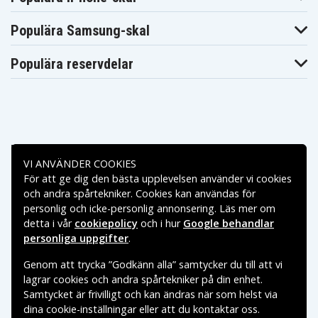
Populära Samsung-skal
Populära reservdelar
Betalningsalternativ
VI ANVÄNDER COOKIES
För att ge dig den bästa upplevelsen använder vi cookies
Leveransalternativ
och andra spårtekniker. Cookies kan användas för
personlig och icke-personlig annonsering. Läs mer om
detta i vår
cookiepolicy
och i hur
Google behandlar
personliga uppgifter
.
Genom att trycka ”Godkänn alla” samtycker du till att vi
lagrar cookies och andra spårtekniker på din enhet.
Samtycket är frivilligt och kan ändras när som helst via
dina cookie-inställningar eller att du kontaktar oss.
Copyright © 2026, Spares Nordic AB