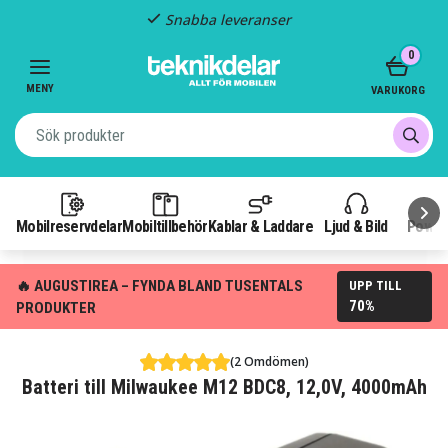
Snabba leveranser
Item
0
2
of
MENY
VARUKORG
3
Mobilreservdelar
Mobiltillbehör
Kablar & Laddare
Ljud & Bild
Power
🔥 AUGUSTIREA – FYNDA BLAND TUSENTALS
UPP TILL
70%
PRODUKTER
(2 Omdömen)
Batteri till Milwaukee M12 BDC8, 12,0V, 4000mAh