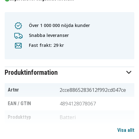
Över 1 000 000 nöjda kunder
Snabba leveranser
Fast frakt: 29 kr
Produktinformation
2cce8865283612f992cd047ce
Artnr
4894128078067
EAN / GTIN
Batteri
Produkttyp
Visa allt
12,0 V
Spänning