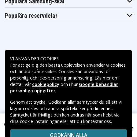
Populära Samsung-skal
Milwaukee C12
Milwaukee C12
Milwaukee C12
RAD-202B
RT
RT-0
Milwaukee C12
Milwaukee M12
Populära reservdelar
Milwaukee M12
WS
AL
Milwaukee M12
Milwaukee M12
Milwaukee M12
AL-0
BD
BD-0
Milwaukee M12
Milwaukee M12
Milwaukee M12
BD-202C
BDC6
BDC6-0
Milwaukee M12
Milwaukee M12
Milwaukee M12
BDC6-202C
BDC8
BDC8-0
Betalningsalternativ
Milwaukee M12
Milwaukee M12
Milwaukee M12
BDC8-202C
BDD
BDD-0
VI ANVÄNDER COOKIES
Milwaukee M12
Milwaukee M12
Milwaukee M12
För att ge dig den bästa upplevelsen använder vi cookies
BDD-202C
BDDX
BDDX-202X
Leveransalternativ
och andra spårtekniker. Cookies kan användas för
Milwaukee M12
Milwaukee M12
Milwaukee M12
personlig och icke-personlig annonsering. Läs mer om
BDDXKIT-202X
BID
BID-0
Milwaukee M12
Milwaukee M12
Milwaukee M12
detta i vår
cookiepolicy
och i hur
Google behandlar
BID-202C
BIW12
BIW12-0
personliga uppgifter
.
Milwaukee M12
Milwaukee M12
Milwaukee M12
BIW12-202C
BIW14
BIW14-0
Genom att trycka ”Godkänn alla” samtycker du till att vi
Milwaukee M12
Milwaukee M12
Milwaukee M12
BIW38
BIW38-0
BIW38-202C
lagrar cookies och andra spårtekniker på din enhet.
Milwaukee M12
Milwaukee M12
Milwaukee M12
Samtycket är frivilligt och kan ändras när som helst via
BPD
BPD-0
BPD-202C
dina cookie-inställningar eller att du kontaktar oss.
Copyright © 2026, Spares Nordic AB
Milwaukee M12
Milwaukee M12
Milwaukee M12
419 kr
BPD-402C
BPP2B
BPP2B-421C
Milwaukee M12 BDC8, 12,0V, 4000mAh
VARUMÄRKEN SOM NÄMNS PÅ SIDAN TILLHÖR RESPEKTIVE
Milwaukee M12
Milwaukee M12
Milwaukee M12
GODKÄNN ALLA
VARUMÄRKES ÄGARE.