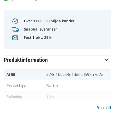
Över 1 000 000 nöjda kunder
Snabba leveranser
Fast frakt: 29 kr
Produktinformation
374e1bdc64e1dd6cd595a7d7e
Artnr
Batteri
Produkttyp
18 V
Spänning
Visa allt
Li-ion
Batterityp