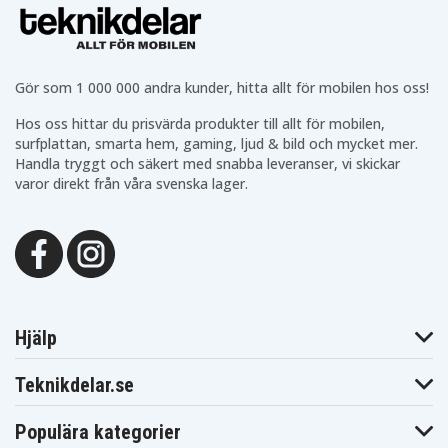
BDF343446RFJ
BDF343RHEX
BDF343RHEX4
Makita
Makita
Makita BDF440
BDF343RHEX5
BDF343RHJ
Makita
Makita BDF440SFE
Makita BDF441
BDF440Z
Gör som 1 000 000 andra kunder, hitta allt för mobilen hos oss!
Makita
Makita BDF441RFE
Makita BDF441Z
BDF441SFE
Makita
Makita
Hos oss hittar du prisvärda produkter till allt för mobilen,
Makita BDF442
BDF442RFE
BDF444RFE
surfplattan, smarta hem, gaming, ljud & bild och mycket mer.
Makita
Makita BDF444Z
Makita BDF446Z
Handla tryggt och säkert med snabba leveranser, vi skickar
BDF446RFE
varor direkt från våra svenska lager.
Makita
Makita BDF448
Makita BDF450
BDF448RFE
Makita
Makita BDF451
Makita BDF451Z
BDF451RFE
Makita
Makita
Makita BDF452
BDF452RFE
BDF452RHE
Makita
Makita
Makita BDF452SHE
BDF452Z
BDF453RHE
Makita
Makita BDF453SHE
Makita BDF454F
BDF453Z
Hjälp
Makita
Makita
Makita BDF454RFE
BDF454Z
BDF456RFE
Teknikdelar.se
Makita
Makita BDF456Z
Makita BFL201RZ
BDF458
Makita
Makita BFL301RZ
Makita BFR440
Populära kategorier
BFL402RZ