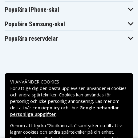
Makita
Makita BFR440RFE
Makita BFR540
BFR440SFE
Populära iPhone-skal
Makita
Makita BFR540RFE
Makita BFR550
BFR540Z
Makita
Makita
Populära Samsung-skal
Makita BFR550F
BFR550L
BFR550RFE
Makita
Makita BFR550Z
Makita BFR750
BFR550ZX
Populära reservdelar
Makita
Makita
Makita BFR750F
BFR750L
BFR750RFE
Makita
Makita
Makita BFR750Z
BFS440
BFS440RFE
Makita
Makita BFS441RFE
Makita BFS450
BFS441Z
Makita
Makita BFS450F
Makita BFS450Z
Betalningsalternativ
BFS450RFE
VI ANVÄNDER COOKIES
Makita
Makita BFS451RFE
Makita BFT041RZ
BFS451Z
För att ge dig den bästa upplevelsen använder vi cookies
Leveransalternativ
Makita
Makita
Makita BFT082RZ
och andra spårtekniker. Cookies kan användas för
BFT124RZ
BGA402RFE
personlig och icke-personlig annonsering. Läs mer om
Makita
Makita BGA402Z
Makita BGA450Z
BGA450RFE
detta i vår
cookiepolicy
och i hur
Google behandlar
Makita
Makita
personliga uppgifter
.
Makita BGA452
BGA452F
BGA452RFE
Makita
Makita
Makita BGA452Z
Genom att trycka ”Godkänn alla” samtycker du till att vi
BGD800
BGD800RFE
lagrar cookies och andra spårtekniker på din enhet.
Makita
Makita
Makita BGD800Z
BGD801
BGD801RFE