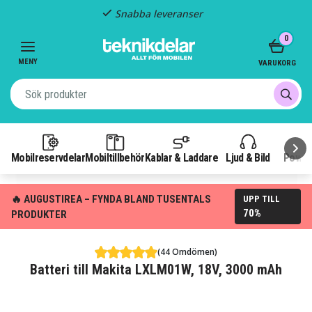
Snabba leveranser
Item
0
2
of
MENY
VARUKORG
3
Mobilreservdelar
Mobiltillbehör
Kablar & Laddare
Ljud & Bild
Power
🔥 AUGUSTIREA – FYNDA BLAND TUSENTALS
UPP TILL
70%
PRODUKTER
(44 Omdömen)
Batteri till Makita LXLM01W, 18V, 3000 mAh