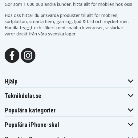
Makita
Makita BFR440RFE
Makita BFR540
Gör som 1 000 000 andra kunder, hitta allt för mobilen hos oss!
BFR440SFE
Makita
Makita BFR540RFE
Makita BFR550
Hos oss hittar du prisvärda produkter till allt för mobilen,
BFR540Z
Makita
Makita
surfplattan, smarta hem, gaming, ljud & bild och mycket mer.
Makita BFR550F
BFR550L
BFR550RFE
Handla tryggt och säkert med snabba leveranser, vi skickar
Makita
Makita BFR550Z
Makita BFR750
varor direkt från våra svenska lager.
BFR550ZX
Makita
Makita
Makita BFR750F
BFR750L
BFR750RFE
Makita
Makita
Makita BFR750Z
BFS440
BFS440RFE
Makita
Makita BFS441RFE
Makita BFS450
BFS441Z
Makita
Makita BFS450F
Makita BFS450Z
BFS450RFE
Hjälp
Makita
Makita BFS451RFE
Makita BFT041RZ
BFS451Z
Makita
Makita
Makita BFT082RZ
Teknikdelar.se
BFT124RZ
BGA402RFE
Makita
Makita BGA402Z
Makita BGA450Z
BGA450RFE
Populära kategorier
Makita
Makita
Makita BGA452
BGA452F
BGA452RFE
Makita
Makita
Populära iPhone-skal
Makita BGA452Z
BGD800
BGD800RFE
Makita
Makita
Makita BGD800Z
BGD801
BGD801RFE