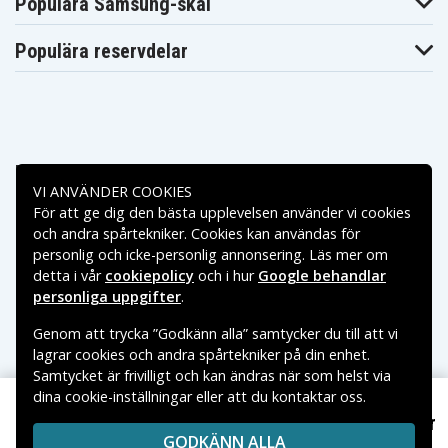
Populära Samsung-skal
Makita
Makita BGD801Z
Makita BHP440
BHP343Z
Populära reservdelar
Makita
Makita
Makita BHP440SFE
BHP441
BHP441RFE
Makita
Makita BHP441SFE
Makita BHP442RF
BHP441Z
Makita
Makita
Makita BHP444RFE
BHP444Z
BHP446RFE
Makita
Makita BHP446Z
Makita BHP451
BHP450
Betalningsalternativ
Makita
Makita BHP451RFE
Makita BHP451Z
VI ANVÄNDER COOKIES
BHP451SFE
För att ge dig den bästa upplevelsen använder vi cookies
Makita
Makita
Makita BHP452
Leveransalternativ
BHP452HW
BHP452RFE
och andra spårtekniker. Cookies kan användas för
Makita
personlig och icke-personlig annonsering. Läs mer om
Makita BHP452SHE
Makita BHP453
BHP452Z
detta i vår
cookiepolicy
och i hur
Google behandlar
Makita
Makita
Makita BHP453RFE
BHP453RHE
BHP453RHEX
personliga uppgifter
.
Makita
Makita BHP453SHE
Makita BHP454
BHP453Z
Genom att trycka ”Godkänn alla” samtycker du till att vi
Makita
Makita BHP454F
Makita BHP454Z
lagrar cookies och andra spårtekniker på din enhet.
BHP454RFE
Samtycket är frivilligt och kan ändras när som helst via
Makita
Makita
Makita BHP456RFE
BHP456RFE3
BHP456RFWX
dina cookie-inställningar eller att du kontaktar oss.
Copyright © 2026, Spares Nordic AB
Makita
Makita BHP456Z
Makita BHR162
479 kr
VARUMÄRKEN SOM NÄMNS PÅ SIDAN TILLHÖR RESPEKTIVE
Makita JR120DRF, 18V, 3000 mAh
BHP458
GODKÄNN ALLA
VARUMÄRKES ÄGARE.
Makita