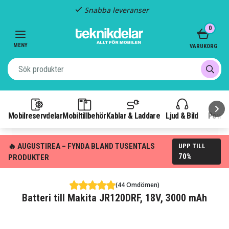
Snabba leveranser
Item
0
2
of
MENY
VARUKORG
3
Mobilreservdelar
Mobiltillbehör
Kablar & Laddare
Ljud & Bild
Power
🔥 AUGUSTIREA – FYNDA BLAND TUSENTALS
UPP TILL
70%
PRODUKTER
(44 Omdömen)
Batteri till Makita JR120DRF, 18V, 3000 mAh