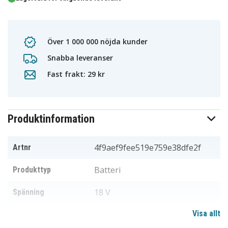
Över 1 000 000 nöjda kunder
Snabba leveranser
Fast frakt: 29 kr
Produktinformation
4f9aef9fee519e759e38dfe2f
Artnr
Batteri
Produkttyp
18 V
Spänning
Visa allt
Li-ion
Batterityp