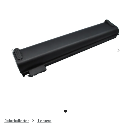
Item
1
item
of
0
Datorbatterier
Lenovo
1