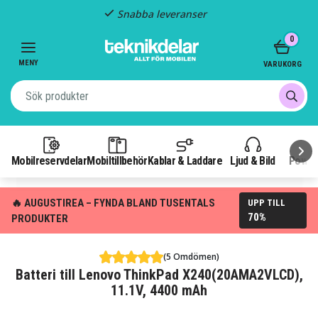
Snabba leveranser
Item
0
2
of
MENY
VARUKORG
3
Mobilreservdelar
Mobiltillbehör
Kablar & Laddare
Ljud & Bild
Power
🔥 AUGUSTIREA – FYNDA BLAND TUSENTALS
UPP TILL
70%
PRODUKTER
(5 Omdömen)
Batteri till Lenovo ThinkPad X240(20AMA2VLCD),
11.1V, 4400 mAh