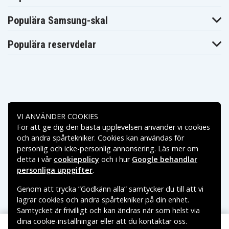
Lenovo ThinkPad
Lenovo ThinkPad
Lenovo Thin
T550(20CKA00ECD)
T550(20CKA00HCD)
T550(20CKA0
Populära Samsung-skal
Lenovo ThinkPad
Lenovo ThinkPad
Lenovo Thin
T560 20FH002
T560(20FH001EGE)
T560(20FJ002
Lenovo ThinkPad
Lenovo ThinkPad
Lenovo Thin
Populära reservdelar
W550S
W550s 20E2000
X240
Lenovo ThinkPad
Lenovo ThinkPad
Lenovo Thin
X240 20AK
X240 20AL001
X240 20AL009
Lenovo ThinkPad
Lenovo ThinkPad
Lenovo Thin
X240 20AL00B
X240 20AM004
X240 20AM00
Lenovo ThinkPad
Lenovo ThinkPad
Lenovo Thin
X240 series
X240(20AL001HCD)
X240(20AL002
Betalningsalternativ
Lenovo ThinkPad
Lenovo ThinkPad
Lenovo Thin
VI ANVÄNDER COOKIES
X240(20ALA0CQCD)
X240(20ALA0CRCD)
X240(20ALA0
Lenovo ThinkPad
Lenovo ThinkPad
Lenovo Thin
För att ge dig den bästa upplevelsen använder vi cookies
Leveransalternativ
X240(20ALA0E4CD)
X240(20ALA0EYCD)
X240(20ALA0
och andra spårtekniker. Cookies kan användas för
Lenovo ThinkPad
Lenovo ThinkPad
Lenovo Thin
personlig och icke-personlig annonsering. Läs mer om
X240(20ALA0GWCD)
X240(20ALA0H4CD)
X240(20ALS00
detta i vår
cookiepolicy
och i hur
Google behandlar
Lenovo ThinkPad
Lenovo ThinkPad
Lenovo Thin
X240(20ALS00D00)
X240(20ALS00P00)
X240(20ALS00
personliga uppgifter
.
Lenovo ThinkPad
Lenovo ThinkPad
Lenovo Thin
X240(20ALS03300)
X240(20ALS03X00)
X240(20AM00
Genom att trycka ”Godkänn alla” samtycker du till att vi
Lenovo ThinkPad
Lenovo ThinkPad
Lenovo Thin
lagrar cookies och andra spårtekniker på din enhet.
X240(20AMA2VLCD)
X240(20AMA4DJCD)
X240(20AMA4
Samtycket är frivilligt och kan ändras när som helst via
Lenovo ThinkPad
Lenovo ThinkPad
Lenovo Thin
X240(20AMA4W1CD)
X240(20AMA53BCD)
X240(20AMS0
dina cookie-inställningar eller att du kontaktar oss.
Copyright © 2026, Spares Nordic AB
Lenovo ThinkPad
Lenovo ThinkPad
Lenovo Thin