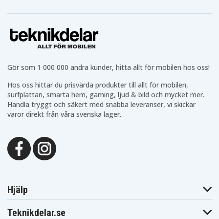
ThinkPad Edge
ThinkPad Edge
ThinkPad Edge
14 05787YJ
15
E420
Lenovo
Lenovo
Lenovo
ThinkPad Edge
ThinkPad Edge
ThinkPad Edge
E420 1141-CTO
E420 1167-CTO
E420 1198-CTO
Lenovo
Lenovo
Lenovo
ThinkPad Edge
ThinkPad Edge
ThinkPad Edge
E425 1141-CTO
E425 1167-CTO
E425 1198-CTO
Lenovo
Lenovo
Lenovo
Gör som 1 000 000 andra kunder, hitta allt för mobilen hos oss!
ThinkPad Edge
ThinkPad Edge
ThinkPad
E520
E525
Edge15 301K7J
Hos oss hittar du prisvärda produkter till allt för mobilen,
Lenovo
Lenovo
Lenovo
surfplattan, smarta hem, gaming, ljud & bild och mycket mer.
ThinkPad L410
ThinkPad L410
ThinkPad L410
2842-CTO
2847-CTO
Handla tryggt och säkert med snabba leveranser, vi skickar
Lenovo
Lenovo
Lenovo
varor direkt från våra svenska lager.
ThinkPad L410
ThinkPad L410
ThinkPad L410
2873-CTO
2874-CTO
2875-CTO
Lenovo
Lenovo
Lenovo
ThinkPad L410
ThinkPad L412
ThinkPad L420
2931-CTO
Lenovo
Lenovo
Lenovo
ThinkPad L420
ThinkPad L420
ThinkPad L420
5015-36x
5015-37x
5015-3Dx
Lenovo
Lenovo
Lenovo
ThinkPad L420
ThinkPad L420
ThinkPad L420
Hjälp
5015-3Ex
5015-CTO
5016-4Fx
Lenovo
Lenovo
Lenovo
ThinkPad L420
ThinkPad L420
ThinkPad L420
Teknikdelar.se
5016-4Gx
5016-4Hx
5016-4Jx