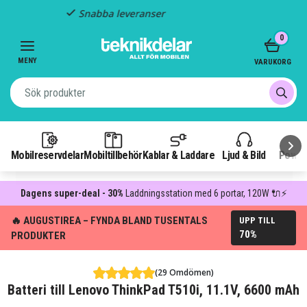
Fast frakt: 29 kr
Item
0
3
of
MENY
VARUKORG
3
Mobilreservdelar
Mobiltillbehör
Kablar & Laddare
Ljud & Bild
Power
Dagens super-deal - 30%
Laddningsstation med 6 portar, 120W 🔌⚡
🔥 AUGUSTIREA – FYNDA BLAND TUSENTALS
UPP TILL
70%
PRODUKTER
(29 Omdömen)
Batteri till Lenovo ThinkPad T510i, 11.1V, 6600 mAh