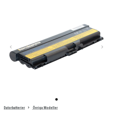
Item
1
item
of
0
Datorbatterier
Övriga Modeller
1