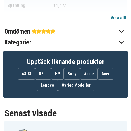
11,1 V
Spänning
Visa allt
Li-ion
Batterityp
Omdömen
IBM
Passar varumärke
Kategorier
Ja
Överladdningsskydd
218,80 x 73,00 x 21,40 mm
Mått
Upptäck liknande produkter
6600 mAh
Kapacitet
ASUS
DELL
HP
Sony
Apple
Acer
Tänk på att
Lenovo
Övriga Modeller
högkapacitetsbatteri väger mer
Info!
och kan skilja i design
Senast visade
Batteriet ersätter:
42T4235
42T4708
42T4709
42T4710
42T4712
42T4714