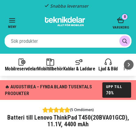
Snabba leveranser
Item
0
2
of
MENY
VARUKORG
3
Mobilreservdelar
Mobiltillbehör
Kablar & Laddare
Ljud & Bild
Power
🔥 AUGUSTIREA – FYNDA BLAND TUSENTALS
UPP TILL
70%
PRODUKTER
(5 Omdömen)
Batteri till Lenovo ThinkPad T450(20BVA01GCD),
11.1V, 4400 mAh