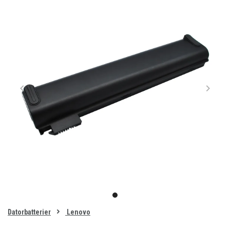
Item
1
item
of
0
Datorbatterier
Lenovo
1