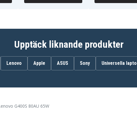
Upptäck liknande produkter
Lenovo
Apple
ASUS
Sony
Universella lapt
l Lenovo G400S 80AU 65W