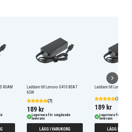
05S 80AM
Laddare till Lenovo G410 80A7
Laddare till Lenovo 4
65W
(7)
(7)
189 kr
189 kr
de
Lagervara för omgående
Lagervara för omgå
leverans
leverans
RG
LÄGG I VARUKORG
LÄGG I VARUK