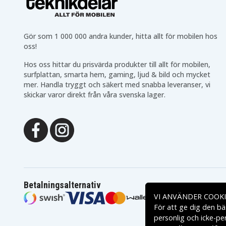
Lenovo IdeaPad S410p
Lenovo Z40
Lenovo Z41
Gör som 1 000 000 andra kunder, hitta allt för mobilen hos
Lenovo IdeaPad Flex
oss!
Lenovo ThinkPad L440
Hos oss hittar du prisvärda produkter till allt för mobilen,
Lenovo ThinkPad T440P
surfplattan, smarta hem, gaming, ljud & bild och mycket
Lenovo ThinkPad T540P
mer. Handla tryggt och säkert med snabba leveranser, vi
Lenovo IdeaPad Z410
skickar varor direkt från våra svenska lager.
Lenovo IdeaPad S310
Lenovo IdeaPad S410
Lenovo IdeaPad S400U
Lenovo ThinkPad E450
Lenovo ThinkPad E450c
Lenovo ThinkPad E455
Lenovo ThinkPad E460
Betalningsalternativ
Lenovo IdeaPad Z710
VI ANVÄNDER COOKI
Lenovo ThinkPad E470
För att ge dig den bä
Lenovo ThinkPad E570
personlig och icke-pe
Lenovo ThinkPad X240