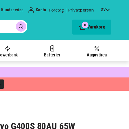
Företag
|
Privatperson
Kundservice
Konto
SV
0
Varukorg
owerbank
Batterier
Augustirea
%
novo G400S 80AU 65W