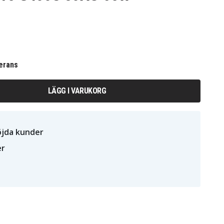
erans
LÄGG I VARUKORG
öjda kunder
er