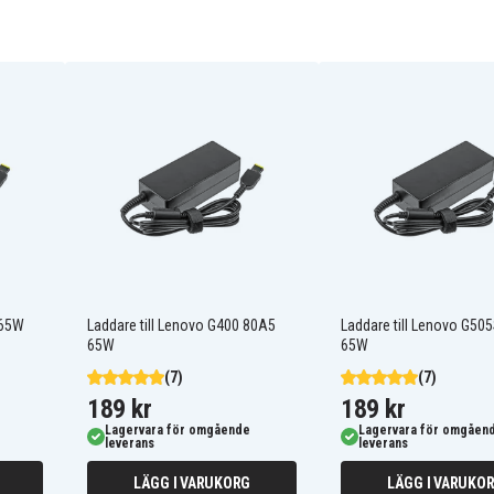
 65W
Laddare till Lenovo G400 80A5
Laddare till Lenovo G5
65W
65W
(7)
(7)
189 kr
189 kr
Lagervara för omgående
Lagervara för omgåen
leverans
leverans
LÄGG I VARUKORG
LÄGG I VARUKO