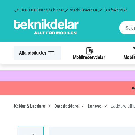
Över 1 000 000 nöjda kunder
Snabba leveranser
Fast frakt: 29 kr
Alla produkter
Mobilreservdelar
Mobilt

Laddare til
Kablar & Laddare
Datorladdare
Lenovo