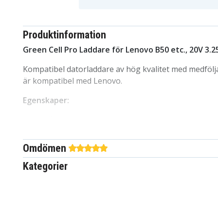
Produktinformation
Green Cell Pro Laddare för Lenovo B50 etc., 20V 3.2
Kompatibel datorladdare av hög kvalitet med medföl
är kompatibel med Lenovo.
Egenskaper:
Effekt: 65W
Ström: 3.25A
Volt: 20V
Omdömen
Pin: Lenovo Slim Tip
Kategorier
Kabellängd: 2m
Färg: Svart
Kompatibel med:
Lenovo Z70
Lenovo ThinkPad E465