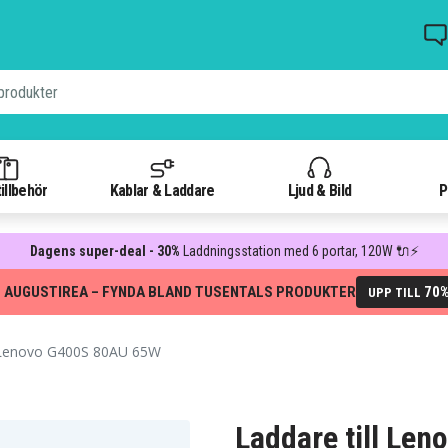
illbehör
Kablar & Laddare
Ljud & Bild
P
Dagens super-deal - 30%
Laddningsstation med 6 portar, 120W 🔌⚡
 AUGUSTIREA – FYNDA BLAND TUSENTALS PRODUKTER
70
UPP TILL
l Lenovo G400S 80AU 65W
Laddare till Le