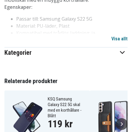
mobilskal med en inbyggd korthållare.
Egenskaper:
Passar till: Samsung Galaxy S22 5G
Material: PU-läder, Plast
Kompatibel med trådlös laddning: ja
Visa allt
Kortfack: ja
Färg: Svart
Kategorier
101240307B
Artnr
Skal
Produkttyp
Relaterade produkter
KSQ
Märke
KSQ Samsung
Kortfack
Funktioner
Galaxy S22 5G skal
med en korthållare -
Svart
Färg
Blått
119 kr
Plast
Material