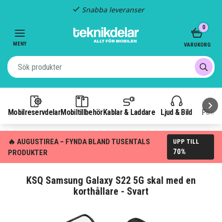
Snabba leveranser
Item
0
2
of
MENY
VARUKORG
3
Mobilreservdelar
Mobiltillbehör
Kablar & Laddare
Ljud & Bild
Power
🔥 AUGUSTIREA – FYNDA BLAND TUSENTALS
UPP TILL
70%
PRODUKTER
KSQ Samsung Galaxy S22 5G skal med en
korthållare - Svart