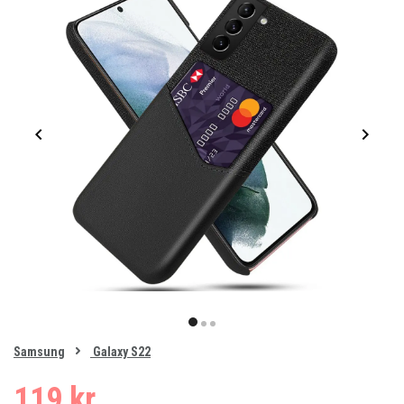
Item
1
item
item
item
of
0
Samsung
Galaxy S22
1
2
3
119 kr