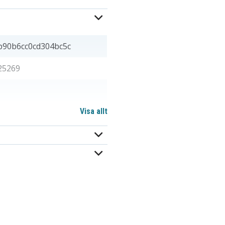
b90b6cc0cd304bc5c
25269
Visa allt
60x32,35 mm