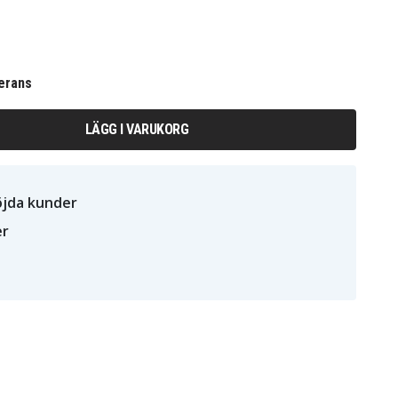
erans
LÄGG I VARUKORG
öjda kunder
er