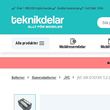
Över 1 000 000 nöjda kunder
Snabba leveranser
Fast frakt: 29 kr
Alla produkter
Mobilreservdelar
Mobilt

JVC GR-D721EX 7,2 
Batterier
Kamerabatterier
JVC