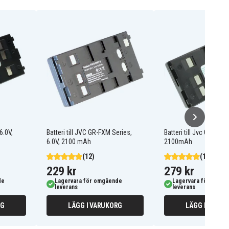
6.0V,
Batteri till JVC GR-FXM Series,
Batteri till Jvc GR-AX
6.0V, 2100 mAh
2100mAh
(12)
(19)
229 kr
279 kr
de
Lagervara för omgående
Lagervara för omgå
leverans
leverans
RG
LÄGG I VARUKORG
LÄGG I VARUK