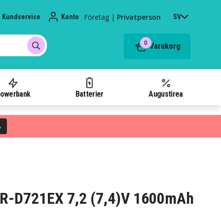
Företag
|
Privatperson
Kundservice
Konto
SV
0
Varukorg
owerbank
Batterier
Augustirea
%
C GR-D721EX 7,2 (7,4)V 1600mAh