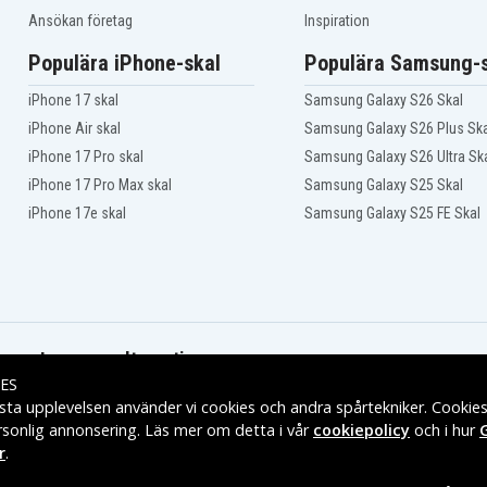
JVC GZ-MG360
Ansökan företag
Inspiration
JVC GZ-MG360BUS
JVC GZ-MG365B
Populära iPhone-skal
Populära Samsung-s
JVC GZ-MG430B
JVC GZ-MG435HUS
iPhone 17 skal
Samsung Galaxy S26 Skal
JVC GZ-MG465BUS
iPhone Air skal
Samsung Galaxy S26 Plus Ska
JVC GZ-MG555
JVC GZ-MG575AC
iPhone 17 Pro skal
Samsung Galaxy S26 Ultra Sk
JVC GZ-MG575EX
iPhone 17 Pro Max skal
Samsung Galaxy S25 Skal
JVC GZ-MG630
iPhone 17e skal
Samsung Galaxy S25 FE Skal
JVC GZ-MG630AEK
JVC GZ-MG630R
JVC GZ-MG630REK
JVC GZ-MG630SAA
JVC GZ-MG630SUS
JVC GZ-MG650
JVC GZ-MG680
Leveransalternativ
JVC GZ-MG730AC
JVC GZ-MG830
ES
JVC GZ-MG840A
sta upplevelsen använder vi cookies och andra spårtekniker. Cookie
JVC GZ-MG880
rsonlig annonsering. Läs mer om detta i vår
cookiepolicy
och i hur
JVC GZ-MS100US
r
.
JVC GZ-MS120AUS
JVC GZ-MS123