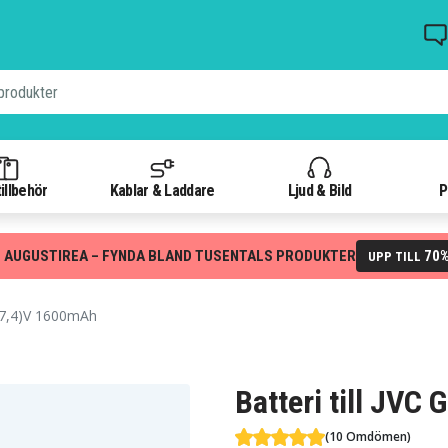
illbehör
Kablar & Laddare
Ljud & Bild
P
 AUGUSTIREA – FYNDA BLAND TUSENTALS PRODUKTER
70
UPP TILL
(7,4)V 1600mAh
Batteri till JV
(10 Omdömen)