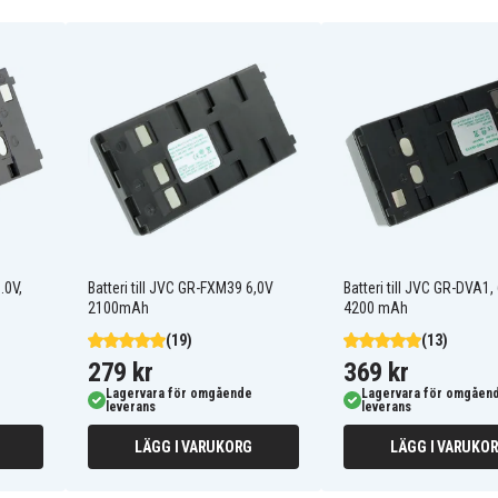
BN-VF915
JVC GR-D720EK
.0V,
Batteri till JVC GR-FXM39 6,0V
Batteri till JVC GR-DVA1, 
JVC GR-D726EX
2100mAh
4200 mAh
JVC GR-D750AC
(19)
(13)
JVC GR-D760EK
JVC GR-D770AC
279 kr
369 kr
JVC GR-D793
Lagervara för omgående
Lagervara för omgåen
JVC GR-D850
leverans
leverans
JVC GR-DA20
JVC GR-DA30AC
LÄGG I VARUKORG
LÄGG I VARUKO
JVC GY-HM100
3
JVC GZ-HD10