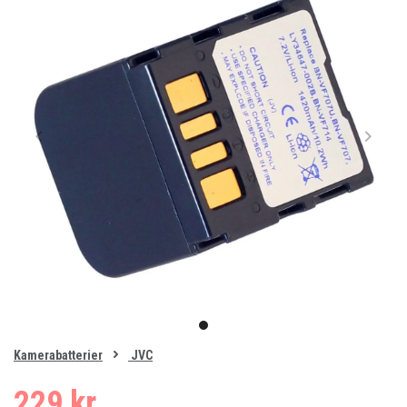
Item
1
item
of
0
Kamerabatterier
JVC
1
229 kr