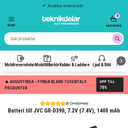
Snabba leveranser
Item
0
2
of
MENY
VARUKORG
3
Mobilreservdelar
Mobiltillbehör
Kablar & Laddare
Ljud & Bild
Power
🔥 AUGUSTIREA – FYNDA BLAND TUSENTALS
UPP TILL
70%
PRODUKTER
(6 Omdömen)
Batteri till JVC GR-D390, 7.2V (7.4V), 1400 mAh