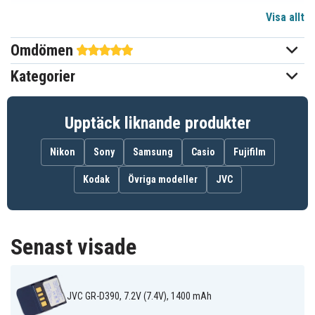
Visa allt
Li-ion
Batterityp
Omdömen
JVC
Passar varumärke
Kategorier
Ja
Överladdningsskydd
Går att använda i
Ja
Upptäck liknande produkter
originalladdaren
Nikon
Sony
Samsung
Casio
Fujifilm
41x37x39 mm
Mått
Kodak
Övriga modeller
JVC
1400 mAh
Kapacitet
Detta batteri passar samma
kameramodeller som BN-VF707
Info!
Senast visade
men har 2x längre batteritid!
JVC GR-D390, 7.2V (7.4V), 1400 mAh
Batteriet ersätter: