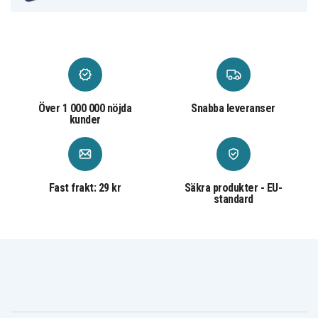
BN-VF707
BN-VF707L
BN-VF714
BN-VF714U
BN-VF714US
LY34647-002B
Batteriet är kompatibelt med följande modeller:
JVC GR-D239
JVC GR-D240
JVC GR-D240E
JVC GR-D240EG
JVC GR-D240EX
JVC GR-D244US
Över 1 000 000 nöjda
Snabba leveranser
JVC GR-D245
JVC GR-D245E
JVC GR-D245EG
kunder
JVC GR-D246
JVC GR-D247
JVC GR-D250
JVC GR-D250AC
JVC GR-D250KR
JVC GR-D250U
JVC GR-D250US
JVC GR-D253AG
JVC GR-D270
JVC GR-D270AC
JVC GR-D270E
JVC GR-D270EG
JVC GR-D270EX
JVC GR-D270U
JVC GR-D270US
Fast frakt: 29 kr
Säkra produkter - EU-
JVC GR-D271
JVC GR-D271US
JVC GR-D275
standard
JVC GR-D275U
JVC GR-D275US
JVC GR-D29
JVC GR-D290
JVC GR-D290AC
JVC GR-D290AH
JVC GR-D290E
JVC GR-D290EG
JVC GR-D290KR
JVC GR-D290U
JVC GR-D290US
JVC GR-D293
JVC GR-D295
JVC GR-D295US
JVC GR-D320
JVC GR-D320AA
JVC GR-D320E
JVC GR-D320EK
JVC GR-D320EX
JVC GR-D325
JVC GR-D325E
JVC GR-D328EF
JVC GR-D329AH
JVC GR-D338AH