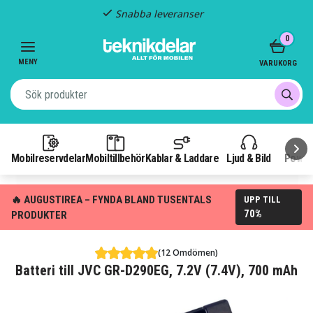
Snabba leveranser
Item
0
2
of
MENY
VARUKORG
3
Mobilreservdelar
Mobiltillbehör
Kablar & Laddare
Ljud & Bild
Power
🔥 AUGUSTIREA – FYNDA BLAND TUSENTALS
UPP TILL
70%
PRODUKTER
(12 Omdömen)
Batteri till JVC GR-D290EG, 7.2V (7.4V), 700 mAh