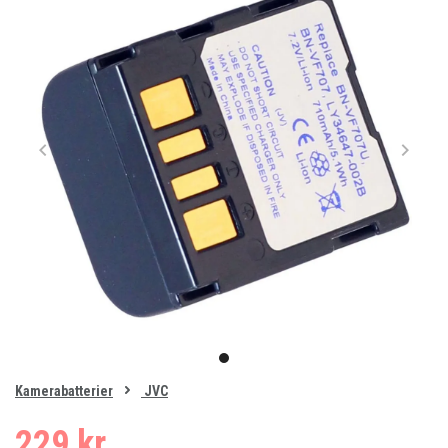
Item
1
item
of
0
Kamerabatterier
JVC
1
229 kr