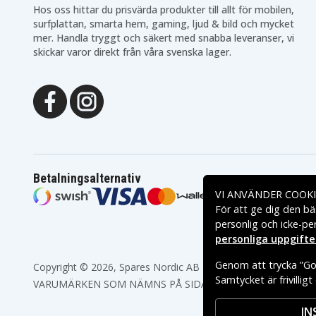
Hos oss hittar du prisvärda produkter till allt för mobilen,
surfplattan, smarta hem, gaming, ljud & bild och mycket
mer. Handla tryggt och säkert med snabba leveranser, vi
skickar varor direkt från våra svenska lager.
Betalningsalternativ
VI ANVÄNDER COOKI
För att ge dig den bä
personlig och icke-pe
personliga uppgifte
Genom att trycka ”God
Copyright © 2026, Spares Nordic AB
Samtycket är frivillig
VARUMÄRKEN SOM NÄMNS PÅ SIDAN TILLHÖR RESPEKTIV
IN