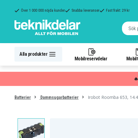
Över 1 000 000 nöjda kunder
Snabba leveranser
Fast frakt: 29 kr
Alla produkter
Mobilreservdelar
Mobilt

Irobot Roomba 653, 14.
Batterier
Dammsugarbatterier