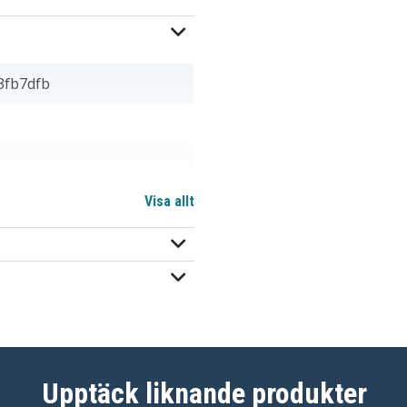
3fb7dfb
Visa allt
10 mm
Upptäck liknande produkter