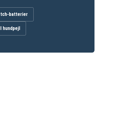
ch-batterier
ll hundpejl