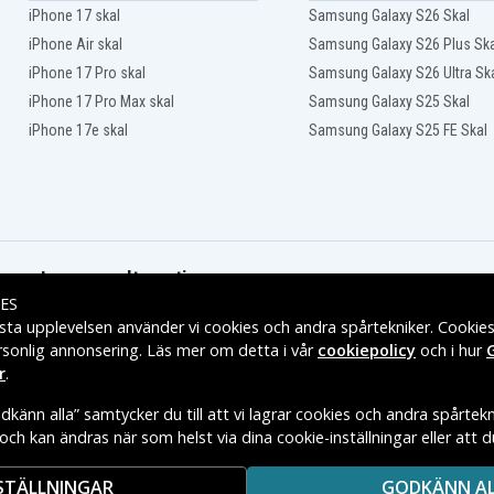
iPhone 17 skal
Samsung Galaxy S26 Skal
iPhone Air skal
Samsung Galaxy S26 Plus Ska
iPhone 17 Pro skal
Samsung Galaxy S26 Ultra Sk
iPhone 17 Pro Max skal
Samsung Galaxy S25 Skal
iPhone 17e skal
Samsung Galaxy S25 FE Skal
Leveransalternativ
ES
sta upplevelsen använder vi cookies och andra spårtekniker. Cookie
rsonlig annonsering. Läs mer om detta i vår
cookiepolicy
och i hur
r
.
känn alla” samtycker du till att vi lagrar cookies och andra spårtekn
t och kan ändras när som helst via dina cookie-inställningar eller att 
E VARUMÄRKES ÄGARE.
STÄLLNINGAR
GODKÄNN A