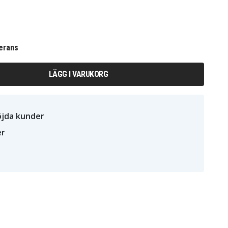
erans
LÄGG I VARUKORG
öjda kunder
er