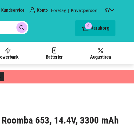
Företag
|
Privatperson
Kundservice
Konto
SV
0
Varukorg
owerbank
Batterier
Augustirea
%
bot Roomba 653, 14.4V, 3300 mAh