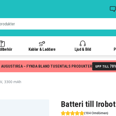
illbehör
Kablar & Laddare
Ljud & Bild
P
 AUGUSTIREA – FYNDA BLAND TUSENTALS PRODUKTER
70
UPP TILL
4V, 3300 mAh
Batteri till Iro
(104 Omdömen)