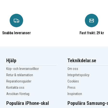
iRobot Dirt Dog
iRobot Roomba 405
iRobot Roomba 4100
iRobot Roomba 4130
iRobot Roomba 416
iRobot Roomba 4170
iRobot Roomba 4199
Snabba leveranser
Fast frakt: 29 kr
iRobot Roomba 4225
iRobot Roomba 4240
iRobot Roomba 4270
iRobot Roomba 4296
iRobot Roomba 440
Hjälp
Teknikdelar.se
iRobot Roomba 5210
iRobot Roomba Dirt Dog
Köp- och leveransvillkor
Om oss
ery
iRobot Roomba Discovery
SE
Retur & reklamation
Integritetspolicy
iRobot Roomba
Intelligent Robotic M-
Reparationsguider
Cookies
88
288A
Kontakta oss
Press
iRobot Roomba Pro
Ansökan företag
Inspiration
iRobot Roomba Sage
Populära iPhone-skal
Populära Samsung-s
01A
iRobot iTouchless AV002A