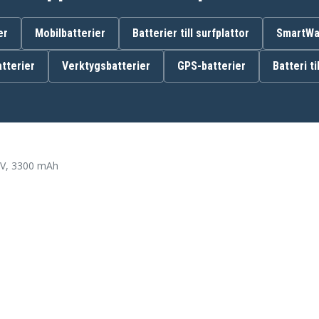
GD-Roomba-500
er
Mobilbatterier
Batterier till surfplattor
SmartWat
tterier
Verktygsbatterier
GPS-batterier
Batteri ti
Irobot 4905
Irobot Roomba 500
Irobot Roomba 536
Irobot Roomba 562 Pet
Irobot Roomba 600
Irobot Roomba 611
4V, 3300 mAh
Profressional
Irobot Roomba 653
Irobot Roomba 700
Irobot Roomba 80501e
Irobot Roomba
ProRoomba Pro Elite
Irobot Scooba 450
Klarstein Cleanmate
Robotic U290
iRobot 4978