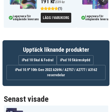
191 kr
239 kr
Specifikationer:
(1)
Färg: Flerfärgad
Lagervara för
Lagervara för
LÄGG I VARUKORG
omgående leverans
omgående leverans
Material: PU-läder, Plast
Funktioner: Stativ, Kortfack
Kompatibel med: iPad 10.9" 10th Gen 2022 (A2696 /
A2757 / A2777 / A3162 ), iPad 11" 11th Gen 2025
(A3355 / A3356)
Upptäck liknande produkter
660202895E
Artnr
iPad 10 Skal & Fodral
iPad 10 Skärmskydd
Fodral
Produkttyp
iPad 10.9" 10th Gen 2022 A2696 / A2757 / A2777 / A3162
reservdelar
Stativ
Funktioner
Flerfärgad
Färg
Senast visade
Plast, Konstläder
Material