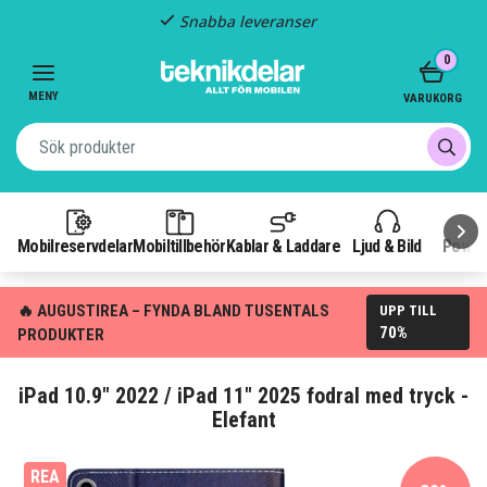
Snabba leveranser
Item
0
2
of
MENY
VARUKORG
3
Mobilreservdelar
Mobiltillbehör
Kablar & Laddare
Ljud & Bild
Power
🔥 AUGUSTIREA – FYNDA BLAND TUSENTALS
UPP TILL
70%
PRODUKTER
iPad 10.9" 2022 / iPad 11" 2025 fodral med tryck -
Elefant
REA