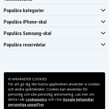
Populära kategorier
Populära iPhone-skal
Populära Samsung-skal
Populära reservdelar
Betalningsalternativ
VI ANVÄNDER COOKIES
För att ge dig den bästa upplevelsen använder vi cookies
Leveransalternativ
och andra spårtekniker. Cookies kan användas för
personlig och icke-personlig annonsering. Läs mer om
detta i vår
cookiepolicy
och i hur
Google behandlar
personliga uppgifter
.