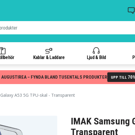
illbehör
Kablar & Laddare
Ljud & Bild
P
 AUGUSTIREA – FYNDA BLAND TUSENTALS PRODUKTER
70
UPP TILL
alaxy A53 5G TPU-skal - Transparent
IMAK Samsung G
Transparent