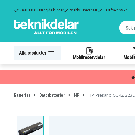
Över 1 000 000 nöjda kunder
Snabba leveranser
Fast frakt: 29 kr
Alla produkter
Mobilreservdelar
Mobilt

HP Presario CQ42-223L
Batterier
Datorbatterier
HP