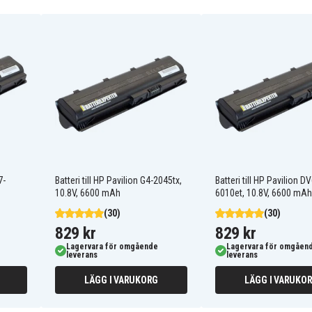
586007-541
593553-001
GSTNN-Q62C
HSTNN-CBOW
HSTNN-F01C
HSTNN-I79C
HSTNN-I84C
HSTNN-IB1E
7-
Batteri till HP Pavilion G4-2045tx,
Batteri till HP Pavilion DV
HSTNN-LBOW
10.8V, 6600 mAh
6010et, 10.8V, 6600 mAh
HSTNN-OBOX
HSTNN-Q49C
(30)
(30)
HSTNN-Q60C
829 kr
829 kr
HSTNN-Q63C
Lagervara för omgående
Lagervara för omgåen
HSTNN-YB0X
leverans
leverans
NBP6A174
NBP6A175B1
LÄGG I VARUKORG
LÄGG I VARUKO