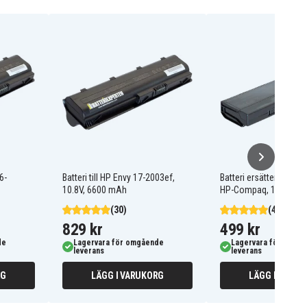
6-
Batteri till HP Envy 17-2003ef,
Batteri ersätter 62866
10.8V, 6600 mAh
HP-Compaq, 10.8V, 5
(30)
(49)
829 kr
499 kr
de
Lagervara för omgående
Lagervara för omgå
leverans
leverans
RG
LÄGG I VARUKORG
LÄGG I VARUK