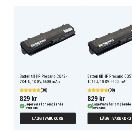
Info!
i design
Batteriet ersätter:
586006-321
586006-361
586028-341
588178-141
593554-001
593562-001
HSTNN-CB0W
HSTNN-CB0X
HSTNN-CBOWH
HSTNN-DB0W
HSTNN-F02C
HSTNN-I78C
HSTNN-I81C
HSTNN-I83C
HSTNN-IB0N
HSTNN-IB0X
Batteri till HP Presario CQ42-
Batteri till HP Presario CQ5
HSTNN-IBOX
HSTNN-LB0W
234TU, 10.8V, 6600 mAh
101TU, 10.8V, 6600 mAh
HSTNN-OB0X
HSTNN-OB0Y
HSTNN-Q47C
HSTNN-Q48C
(30)
(30)
HSTNN-Q50C
HSTNN-Q51C
829 kr
829 kr
HSTNN-Q61C
HSTNN-Q62C
Lagervara för omgående
Lagervara för omgående
HSTNN-Q64C
HSTNN-UB0W
leverans
leverans
MU06
MU06XL
NBP6A174B1
NBP6A175
LÄGG I VARUKORG
LÄGG I VARUKORG
STNN-CBOX
WD548AA
Batteriet är kompatibelt med följande modeller: