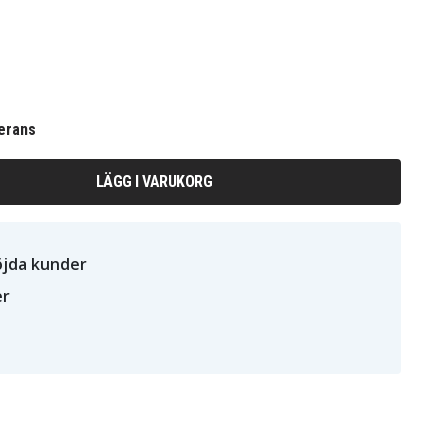
erans
LÄGG I VARUKORG
öjda kunder
er