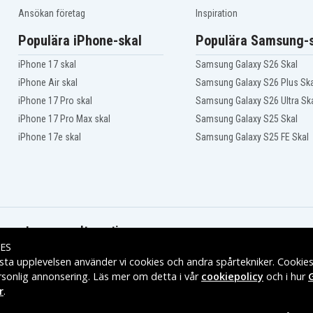
HP G42-366TX
HP G42-368TX
Ansökan företag
Inspiration
HP G42-370TX
Populära iPhone-skal
Populära Samsung-s
HP G42-372TX
HP G42-380TX
iPhone 17 skal
Samsung Galaxy S26 Skal
HP G42-383TX
HP G42-386TX
iPhone Air skal
Samsung Galaxy S26 Plus Ska
HP G42-394TX
iPhone 17 Pro skal
Samsung Galaxy S26 Ultra Sk
HP G42-400
iPhone 17 Pro Max skal
Samsung Galaxy S25 Skal
HP G42-451TX
HP G42-467TU
iPhone 17e skal
Samsung Galaxy S25 FE Skal
HP G42-473TX
HP G42-480TX
HP G42t-300 CTO
HP G56-100SA
HP G56-106SA
HP G56-109SA
HP G62
Leveransalternativ
HP G62-104SA
ES
HP G62-107SA
sta upplevelsen använder vi cookies och andra spårtekniker. Cookie
HP G62-400
rsonlig annonsering. Läs mer om detta i vår
cookiepolicy
och i hur
HP G62-415NR
r
.
HP G62-435DX
HP G62-450SG