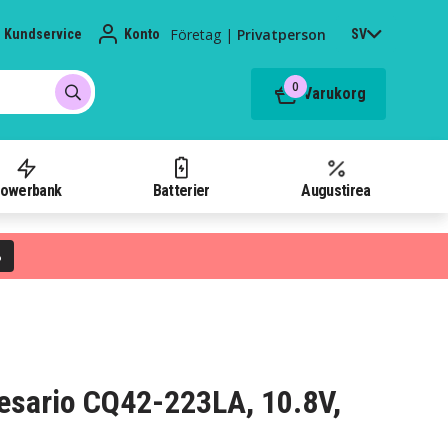
Företag
|
Privatperson
Kundservice
Konto
SV
0
Varukorg
owerbank
Batterier
Augustirea
%
Presario CQ42-223LA, 10.8V,