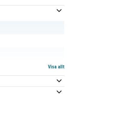
Visa allt
ri väger mer och kan skilja