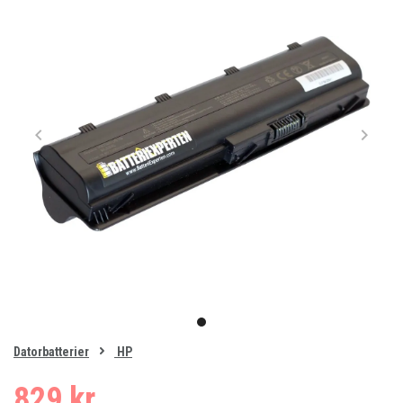
Item
1
item
of
0
Datorbatterier
HP
1
829 kr