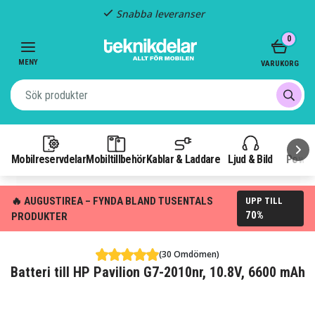
Snabba leveranser
Item
0
2
of
MENY
VARUKORG
3
Mobilreservdelar
Mobiltillbehör
Kablar & Laddare
Ljud & Bild
Power
🔥 AUGUSTIREA – FYNDA BLAND TUSENTALS
UPP TILL
70%
PRODUKTER
(30 Omdömen)
Batteri till HP Pavilion G7-2010nr, 10.8V, 6600 mAh