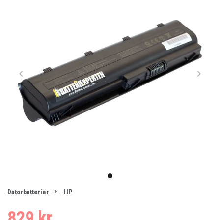
Item
1
item
of
0
Datorbatterier
HP
1
829 kr