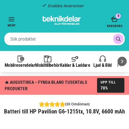
Snabba leveranser
Item
0
2
of
MENY
VARUKORG
3
Mobilreservdelar
Mobiltillbehör
Kablar & Laddare
Ljud & Bild
Power
🔥 AUGUSTIREA – FYNDA BLAND TUSENTALS
UPP TILL
70%
PRODUKTER
(30 Omdömen)
Batteri till HP Pavilion G6-1215tx, 10.8V, 6600 mAh