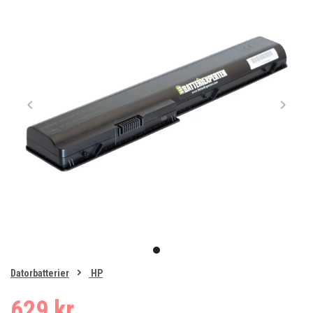
Item
1
item
of
0
Datorbatterier
HP
1
629 kr