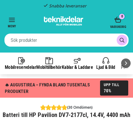
Snabba leveranser
Item
0
2
of
MENY
VARUKORG
3
Mobilreservdelar
Mobiltillbehör
Kablar & Laddare
Ljud & Bild
Power
🔥 AUGUSTIREA – FYNDA BLAND TUSENTALS
UPP TILL
70%
PRODUKTER
(30 Omdömen)
Batteri till HP Pavilion DV7-2177cl, 14.4V, 4400 mAh