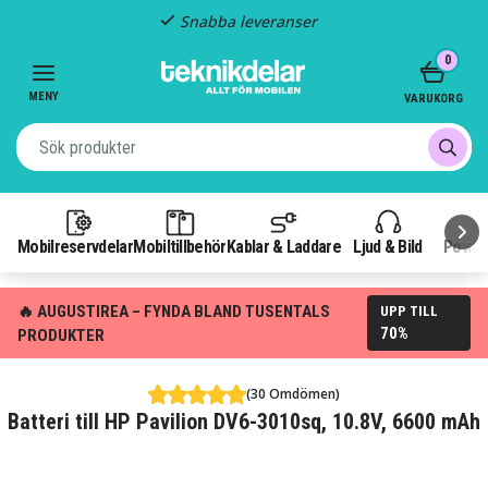
Snabba leveranser
Item
0
2
of
MENY
VARUKORG
3
Mobilreservdelar
Mobiltillbehör
Kablar & Laddare
Ljud & Bild
Power
🔥 AUGUSTIREA – FYNDA BLAND TUSENTALS
UPP TILL
70%
PRODUKTER
(30 Omdömen)
Batteri till HP Pavilion DV6-3010sq, 10.8V, 6600 mAh