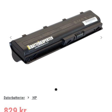
Item
1
item
of
0
Datorbatterier
HP
1
829 kr